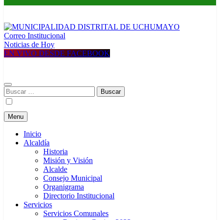
Correo Institucional
MUNICIPALIDAD DISTRITAL DE UCHUMAYO
Construyendo una nueva Historia
Noticias de Hoy
EN VIVO DESDE FACEBOOK
Buscar:
Menu
Inicio
Alcaldía
Historia
Misión y Visión
Alcalde
Consejo Municipal
Organigrama
Directorio Institucional
Servicios
Servicios Comunales