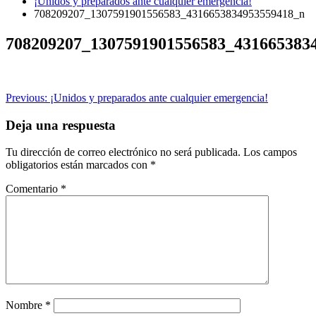
¡Unidos y preparados ante cualquier emergencia!
708209207_1307591901556583_4316653834953559418_n
708209207_1307591901556583_431665383
Navegación
Previous:
¡Unidos y preparados ante cualquier emergencia!
de
Deja una respuesta
entradas
Tu dirección de correo electrónico no será publicada.
Los campos
obligatorios están marcados con
*
Comentario
*
Nombre
*