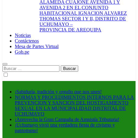
ALAMEDA CUAJONE AVENIDA 1 Y
AVENIDA 2 EN EL CONJUNTO
HABITACIONAL IGNACION ALVAREZ
THOMAS SECTOR I Y II, DISTRITO DE
UCHUMAYO –
PROVINCIA DE AREQUIPA
Noticias
Contáctenos
Mesa de Partes Virtual
Gob.pe
Buscar:
¡Sabiduría, tradición y orgullo que nos unen!
NORMAS Y PROCEDIMIENTOS INTERNOS PARA LA
PREVENCION Y SANCION DEL HOSTIGAMIENTO
SEXUAL EN LA MUNICIPALIDAD DISTRITAL DE
UCHUMAYO
¡Aprovecha la Gran Campaña de Amnistía Tributaria!
¡Uchumayo vivió una verdadera fiesta de civismo y
patriotismo!