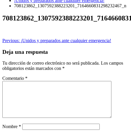
¡Unidos y preparados ante cualquier emergencia!
708123862_1307592388223201_7164660831298232467_n
708123862_1307592388223201_716466083
Navegación
Previous:
¡Unidos y preparados ante cualquier emergencia!
de
Deja una respuesta
entradas
Tu dirección de correo electrónico no será publicada.
Los campos
obligatorios están marcados con
*
Comentario
*
Nombre
*