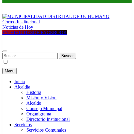
Correo Institucional
MUNICIPALIDAD DISTRITAL DE UCHUMAYO
Construyendo una nueva Historia
Noticias de Hoy
EN VIVO DESDE FACEBOOK
Buscar:
Menu
Inicio
Alcaldía
Historia
Misión y Visión
Alcalde
Consejo Municipal
Organigrama
Directorio Institucional
Servicios
Servicios Comunales