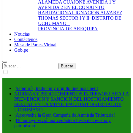
ALAMEDA CUAJONE AVENIDA 1 Y
AVENIDA 2 EN EL CONJUNTO
HABITACIONAL IGNACION ALVAREZ
THOMAS SECTOR I Y II, DISTRITO DE
UCHUMAYO –
PROVINCIA DE AREQUIPA
Noticias
Contáctenos
Mesa de Partes Virtual
Gob.pe
Buscar:
¡Sabiduría, tradición y orgullo que nos unen!
NORMAS Y PROCEDIMIENTOS INTERNOS PARA LA
PREVENCION Y SANCION DEL HOSTIGAMIENTO
SEXUAL EN LA MUNICIPALIDAD DISTRITAL DE
UCHUMAYO
¡Aprovecha la Gran Campaña de Amnistía Tributaria!
¡Uchumayo vivió una verdadera fiesta de civismo y
patriotismo!