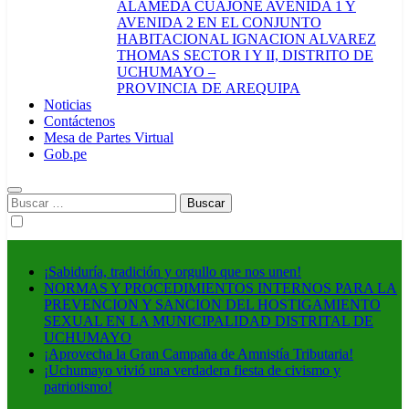
ALAMEDA CUAJONE AVENIDA 1 Y
AVENIDA 2 EN EL CONJUNTO
HABITACIONAL IGNACION ALVAREZ
THOMAS SECTOR I Y II, DISTRITO DE
UCHUMAYO –
PROVINCIA DE AREQUIPA
Noticias
Contáctenos
Mesa de Partes Virtual
Gob.pe
Buscar:
¡Sabiduría, tradición y orgullo que nos unen!
NORMAS Y PROCEDIMIENTOS INTERNOS PARA LA
PREVENCION Y SANCION DEL HOSTIGAMIENTO
SEXUAL EN LA MUNICIPALIDAD DISTRITAL DE
UCHUMAYO
¡Aprovecha la Gran Campaña de Amnistía Tributaria!
¡Uchumayo vivió una verdadera fiesta de civismo y
patriotismo!