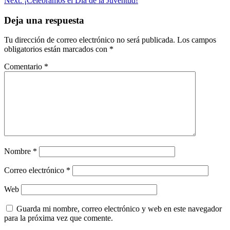
Next:
¡Celebramos el Día de la Juventud!
de
entradas
Deja una respuesta
Tu dirección de correo electrónico no será publicada.
Los campos
obligatorios están marcados con
*
Comentario
*
Nombre
*
Correo electrónico
*
Web
Guarda mi nombre, correo electrónico y web en este navegador
para la próxima vez que comente.