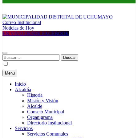
Correo Institucional
MUNICIPALIDAD DISTRITAL DE UCHUMAYO
Construyendo una nueva Historia
Noticias de Hoy
EN VIVO DESDE FACEBOOK
Buscar:
Menu
Inicio
Alcaldía
Historia
Misión y Visión
Alcalde
Consejo Municipal
Organigrama
Directorio Institucional
Servicios
Servicios Comunales