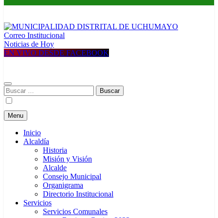
Correo Institucional
MUNICIPALIDAD DISTRITAL DE UCHUMAYO
Construyendo una nueva Historia
Noticias de Hoy
EN VIVO DESDE FACEBOOK
Buscar:
Menu
Inicio
Alcaldía
Historia
Misión y Visión
Alcalde
Consejo Municipal
Organigrama
Directorio Institucional
Servicios
Servicios Comunales