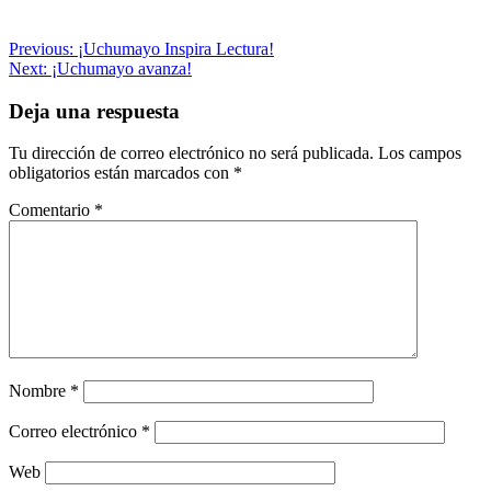
Navegación
Previous:
¡Uchumayo Inspira Lectura!
Next:
¡Uchumayo avanza!
de
entradas
Deja una respuesta
Tu dirección de correo electrónico no será publicada.
Los campos
obligatorios están marcados con
*
Comentario
*
Nombre
*
Correo electrónico
*
Web