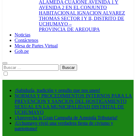
ALAMEDA CUAJONE AVENIDA 1 Y
AVENIDA 2 EN EL CONJUNTO
HABITACIONAL IGNACION ALVAREZ
THOMAS SECTOR I Y II, DISTRITO DE
UCHUMAYO –
PROVINCIA DE AREQUIPA
Noticias
Contáctenos
Mesa de Partes Virtual
Gob.pe
Buscar:
¡Sabiduría, tradición y orgullo que nos unen!
NORMAS Y PROCEDIMIENTOS INTERNOS PARA LA
PREVENCION Y SANCION DEL HOSTIGAMIENTO
SEXUAL EN LA MUNICIPALIDAD DISTRITAL DE
UCHUMAYO
¡Aprovecha la Gran Campaña de Amnistía Tributaria!
¡Uchumayo vivió una verdadera fiesta de civismo y
patriotismo!