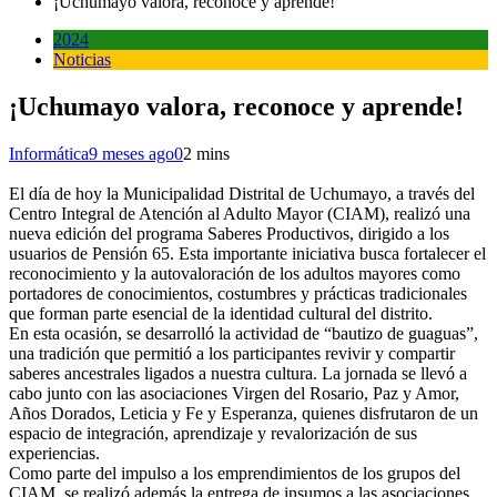
¡Uchumayo valora, reconoce y aprende!
2024
Noticias
¡Uchumayo valora, reconoce y aprende!
Informática
9 meses ago
0
2 mins
El día de hoy la Municipalidad Distrital de Uchumayo, a través del
Centro Integral de Atención al Adulto Mayor (CIAM), realizó una
nueva edición del programa Saberes Productivos, dirigido a los
usuarios de Pensión 65. Esta importante iniciativa busca fortalecer el
reconocimiento y la autovaloración de los adultos mayores como
portadores de conocimientos, costumbres y prácticas tradicionales
que forman parte esencial de la identidad cultural del distrito.
En esta ocasión, se desarrolló la actividad de “bautizo de guaguas”,
una tradición que permitió a los participantes revivir y compartir
saberes ancestrales ligados a nuestra cultura. La jornada se llevó a
cabo junto con las asociaciones Virgen del Rosario, Paz y Amor,
Años Dorados, Leticia y Fe y Esperanza, quienes disfrutaron de un
espacio de integración, aprendizaje y revalorización de sus
experiencias.
Como parte del impulso a los emprendimientos de los grupos del
CIAM, se realizó además la entrega de insumos a las asociaciones