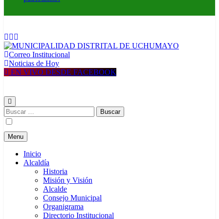
Correo Institucional
MUNICIPALIDAD DISTRITAL DE UCHUMAYO
Construyendo una nueva Historia
Noticias de Hoy
EN VIVO DESDE FACEBOOK
Buscar:
Menu
Inicio
Alcaldía
Historia
Misión y Visión
Alcalde
Consejo Municipal
Organigrama
Directorio Institucional