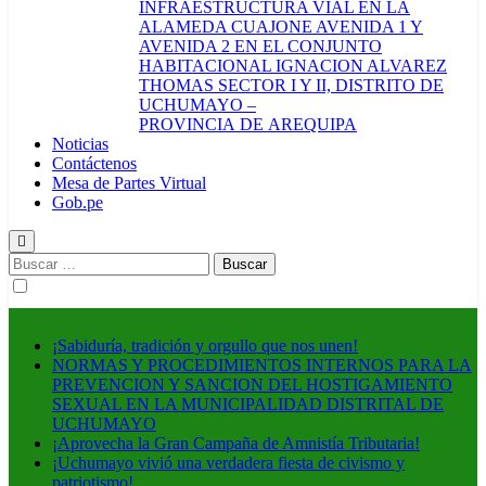
INFRAESTRUCTURA VIAL EN LA
ALAMEDA CUAJONE AVENIDA 1 Y
AVENIDA 2 EN EL CONJUNTO
HABITACIONAL IGNACION ALVAREZ
THOMAS SECTOR I Y II, DISTRITO DE
UCHUMAYO –
PROVINCIA DE AREQUIPA
Noticias
Contáctenos
Mesa de Partes Virtual
Gob.pe
Buscar:
¡Sabiduría, tradición y orgullo que nos unen!
NORMAS Y PROCEDIMIENTOS INTERNOS PARA LA
PREVENCION Y SANCION DEL HOSTIGAMIENTO
SEXUAL EN LA MUNICIPALIDAD DISTRITAL DE
UCHUMAYO
¡Aprovecha la Gran Campaña de Amnistía Tributaria!
¡Uchumayo vivió una verdadera fiesta de civismo y
patriotismo!