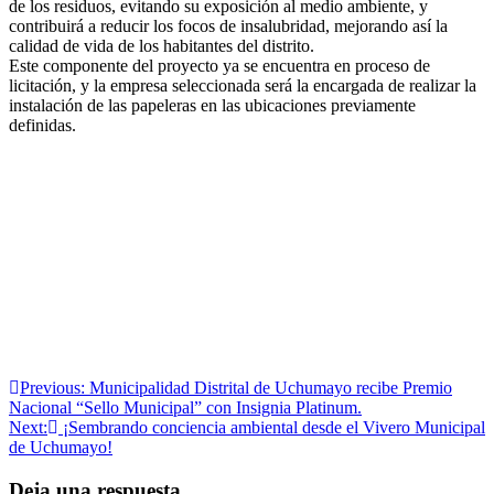
de los residuos, evitando su exposición al medio ambiente, y
contribuirá a reducir los focos de insalubridad, mejorando así la
calidad de vida de los habitantes del distrito.
Este componente del proyecto ya se encuentra en proceso de
licitación, y la empresa seleccionada será la encargada de realizar la
instalación de las papeleras en las ubicaciones previamente
definidas.
Navegación
Previous:
Municipalidad Distrital de Uchumayo recibe Premio
Nacional “Sello Municipal” con Insignia Platinum.
de
Next:
¡Sembrando conciencia ambiental desde el Vivero Municipal
entradas
de Uchumayo!
Deja una respuesta