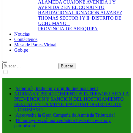
ALAMEDA CUAJONE AVENIDA 1 Y
AVENIDA 2 EN EL CONJUNTO
HABITACIONAL IGNACION ALVAREZ
THOMAS SECTOR I Y II, DISTRITO DE
UCHUMAYO –
PROVINCIA DE AREQUIPA
Noticias
Contáctenos
Mesa de Partes Virtual
Gob.pe
Buscar:
¡Sabiduría, tradición y orgullo que nos unen!
NORMAS Y PROCEDIMIENTOS INTERNOS PARA LA
PREVENCION Y SANCION DEL HOSTIGAMIENTO
SEXUAL EN LA MUNICIPALIDAD DISTRITAL DE
UCHUMAYO
¡Aprovecha la Gran Campaña de Amnistía Tributaria!
¡Uchumayo vivió una verdadera fiesta de civismo y
patriotismo!