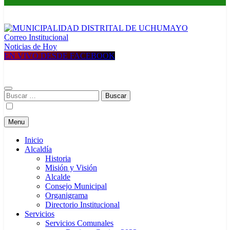
Correo Institucional
MUNICIPALIDAD DISTRITAL DE UCHUMAYO
Construyendo una nueva Historia
Noticias de Hoy
EN VIVO DESDE FACEBOOK
Buscar:
Menu
Inicio
Alcaldía
Historia
Misión y Visión
Alcalde
Consejo Municipal
Organigrama
Directorio Institucional
Servicios
Servicios Comunales