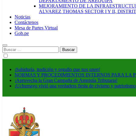
DEPARTAMENTO DE AREQUIPA
MEJORAMIENTO DE LA INFRAESTRUCTUR
ALVAREZ THOMAS SECTOR I Y II, DISTR
Noticias
Contáctenos
Mesa de Partes Virtual
Gob.pe
Buscar:
¡Sabiduría, tradición y orgullo que nos unen!
NORMAS Y PROCEDIMIENTOS INTERNOS PARA LA 
¡Aprovecha la Gran Campaña de Amnistía Tributaria!
¡Uchumayo vivió una verdadera fiesta de civismo y patriotismo