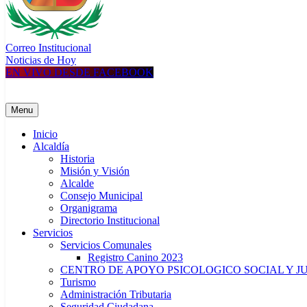
Correo Institucional
MUNICIPALIDAD DISTRITAL DE UCHUMAYO
Construyendo una nueva Historia
Noticias de Hoy
EN VIVO DESDE FACEBOOK
Menu
Inicio
Alcaldía
Historia
Misión y Visión
Alcalde
Consejo Municipal
Organigrama
Directorio Institucional
Servicios
Servicios Comunales
Registro Canino 2023
CENTRO DE APOYO PSICOLOGICO SOCIAL Y J
Turismo
Administración Tributaria
Seguridad Ciudadana