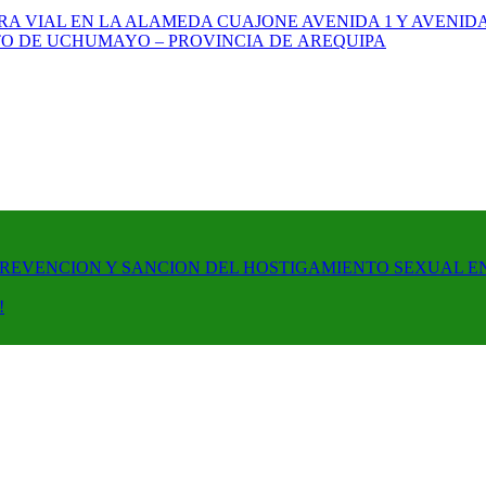
A VIAL EN LA ALAMEDA CUAJONE AVENIDA 1 Y AVENIDA
ITO DE UCHUMAYO – PROVINCIA DE AREQUIPA
PREVENCION Y SANCION DEL HOSTIGAMIENTO SEXUAL E
!