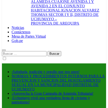
ALAMEDA CUAJONE AVENIDA 1 Y
AVENIDA 2 EN EL CONJUNTO
HABITACIONAL IGNACION ALVAREZ
THOMAS SECTOR I Y II, DISTRITO DE
UCHUMAYO –
PROVINCIA DE AREQUIPA
Noticias
Contáctenos
Mesa de Partes Virtual
Gob.pe
Buscar:
¡Sabiduría, tradición y orgullo que nos unen!
NORMAS Y PROCEDIMIENTOS INTERNOS PARA LA
PREVENCION Y SANCION DEL HOSTIGAMIENTO
SEXUAL EN LA MUNICIPALIDAD DISTRITAL DE
UCHUMAYO
¡Aprovecha la Gran Campaña de Amnistía Tributaria!
¡Uchumayo vivió una verdadera fiesta de civismo y
patriotismo!