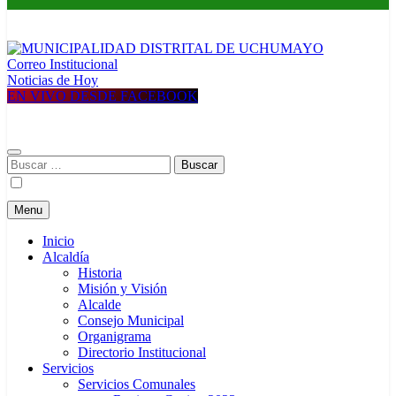
Correo Institucional
MUNICIPALIDAD DISTRITAL DE UCHUMAYO
Construyendo una nueva Historia
Noticias de Hoy
EN VIVO DESDE FACEBOOK
Buscar:
Menu
Inicio
Alcaldía
Historia
Misión y Visión
Alcalde
Consejo Municipal
Organigrama
Directorio Institucional
Servicios
Servicios Comunales