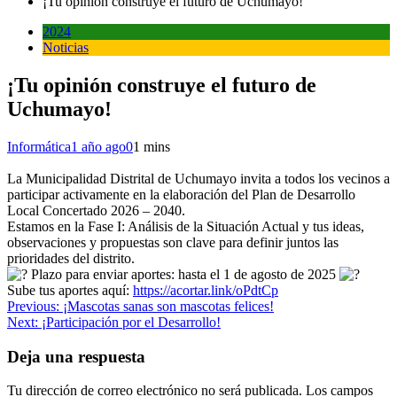
¡Tu opinión construye el futuro de Uchumayo!
2024
Noticias
¡Tu opinión construye el futuro de
Uchumayo!
Informática
1 año ago
0
1 mins
La Municipalidad Distrital de Uchumayo invita a todos los vecinos a
participar activamente en la elaboración del Plan de Desarrollo
Local Concertado 2026 – 2040.
Estamos en la Fase I: Análisis de la Situación Actual y tus ideas,
observaciones y propuestas son clave para definir juntos las
prioridades del distrito.
Plazo para enviar aportes: hasta el 1 de agosto de 2025
Sube tus aportes aquí:
https://acortar.link/oPdtCp
Navegación
Previous:
¡Mascotas sanas son mascotas felices!
Next:
¡Participación por el Desarrollo!
de
entradas
Deja una respuesta
Tu dirección de correo electrónico no será publicada.
Los campos