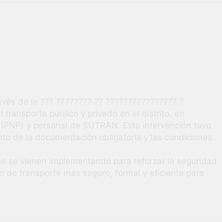
vió una verdadera fiesta de civismo y patriotismo!
co Escolar y Militar en Uchumayo!
¡Embandera
3 Semanas Ag
HABILIDADES BLANDAS PARA EL ÉXITO LABORAL: PENSAMIE
unidad laboral para los vecinos de Uchumayo!
avés de la ??? ???????? ?? ???????????????́? ?
 transporte público y privado en el distrito, en
orgullo nuestras Fiestas Patrias!
ú (PNP) y personal de SUTRAN. Esta intervención tuvo
ento de la documentación obligatoria y las condiciones
rilló en el escenario del Festival del Chimbango!
ue se vienen implementando para reforzar la seguridad
cio de transporte más seguro, formal y eficiente para