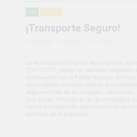
¡Uchumayo vi
2024
NOTICIAS
3 Semanas Ago
¡Desfile Cívi
¡Transporte Seguro!
3 Semanas Ago
TALLER DE 
0
Informática
1 Año Ago
1 Mins
PROBLEMAS
4 Semanas Ago
¡Nueva oport
La Municipalidad Distrital de Uchumayo, a tr
4 Semanas Ago
???????????, realizó un operativo inopinado al
Vivamos con 
coordinación con la Policía Nacional del Per
4 Semanas Ago
como objetivo principal verificar el cumplimi
¡El talento b
reglamentarias de las unidades vehiculares.
1 Mes Ago
Esta acción forma parte de las estrategias q
vial en la jurisdicción, promoviendo un servi
beneficio de la población.