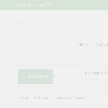
Skip
sábado, 8 agosto, 2026
to
content
ALCAL
INICIO
¡Sabiduría, t
NOTICIAS
5 Días Ago
NORMAS Y P
MUNICIPALI
2 Semanas Ago
Home
Noticias
¡Transporte Seguro!
¡Aprovecha l
2 Semanas Ago