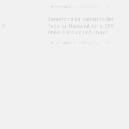
Informática
4 Meses Ago
0
Ceremonia de Izamiento del
TO
Pabellón Nacional por el 256°
Aniversario de Uchumayo
Informática
7 Meses Ago
0