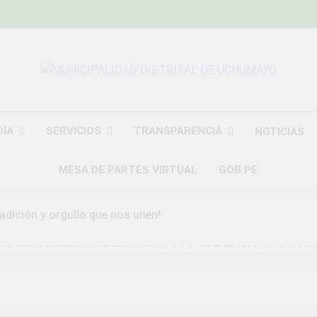
MUNICIPALIDAD
Construyendo Una Nueva Historia
UCHU
DÍA
SERVICIOS
TRANSPARENCIA
NOTICIAS
MESA DE PARTES VIRTUAL
GOB.PE
radición y orgullo que nos unen!
ROCEDIMIENTOS INTERNOS PARA LA PREVENCION Y SANCI
DAD DISTRITAL DE UCHUMAYO
a Gran Campaña de Amnistía Tributaria!