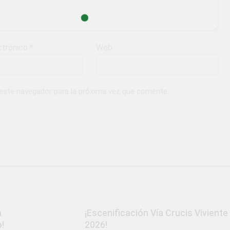
ctrónico
*
Web
 este navegador para la próxima vez que comente.
a
¡Escenificación Vía Crucis Viviente
!
2026!