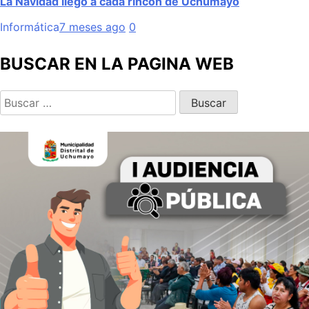
La Navidad llegó a cada rincón de Uchumayo
Informática
7 meses ago
0
BUSCAR EN LA PAGINA WEB
Buscar: