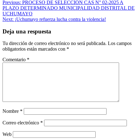
Navegación
Previous:
PROCESO DE SELECCIÓN CAS N° 02-2025 A
PLAZO DETERMINADO MUNICIPALIDAD DISTRITAL DE
de
UCHUMAYO
entradas
Next:
¡Uchumayo refuerza lucha contra la violencia!
Deja una respuesta
Tu dirección de correo electrónico no será publicada.
Los campos
obligatorios están marcados con
*
Comentario
*
Nombre
*
Correo electrónico
*
Web