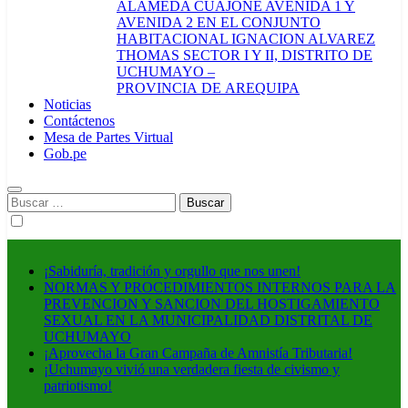
ALAMEDA CUAJONE AVENIDA 1 Y
AVENIDA 2 EN EL CONJUNTO
HABITACIONAL IGNACION ALVAREZ
THOMAS SECTOR I Y II, DISTRITO DE
UCHUMAYO –
PROVINCIA DE AREQUIPA
Noticias
Contáctenos
Mesa de Partes Virtual
Gob.pe
Buscar:
¡Sabiduría, tradición y orgullo que nos unen!
NORMAS Y PROCEDIMIENTOS INTERNOS PARA LA
PREVENCION Y SANCION DEL HOSTIGAMIENTO
SEXUAL EN LA MUNICIPALIDAD DISTRITAL DE
UCHUMAYO
¡Aprovecha la Gran Campaña de Amnistía Tributaria!
¡Uchumayo vivió una verdadera fiesta de civismo y
patriotismo!