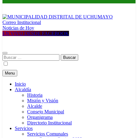
Correo Institucional
MUNICIPALIDAD DISTRITAL DE UCHUMAYO
Construyendo una nueva Historia
Noticias de Hoy
EN VIVO DESDE FACEBOOK
Buscar:
Menu
Inicio
Alcaldía
Historia
Misión y Visión
Alcalde
Consejo Municipal
Organigrama
Directorio Institucional
Servicios
Servicios Comunales