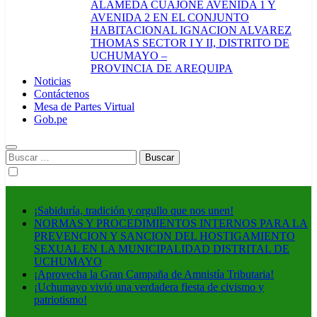
ALAMEDA CUAJONE AVENIDA 1 Y
AVENIDA 2 EN EL CONJUNTO
HABITACIONAL IGNACION ALVAREZ
THOMAS SECTOR I Y II, DISTRITO DE
UCHUMAYO –
PROVINCIA DE AREQUIPA
Noticias
Contáctenos
Mesa de Partes Virtual
Gob.pe
Buscar:
¡Sabiduría, tradición y orgullo que nos unen!
NORMAS Y PROCEDIMIENTOS INTERNOS PARA LA
PREVENCION Y SANCION DEL HOSTIGAMIENTO
SEXUAL EN LA MUNICIPALIDAD DISTRITAL DE
UCHUMAYO
¡Aprovecha la Gran Campaña de Amnistía Tributaria!
¡Uchumayo vivió una verdadera fiesta de civismo y
patriotismo!