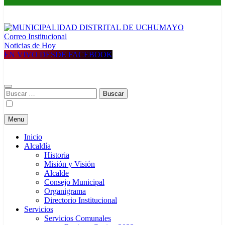
Correo Institucional
MUNICIPALIDAD DISTRITAL DE UCHUMAYO
Construyendo una nueva Historia
Noticias de Hoy
EN VIVO DESDE FACEBOOK
Buscar:
Menu
Inicio
Alcaldía
Historia
Misión y Visión
Alcalde
Consejo Municipal
Organigrama
Directorio Institucional
Servicios
Servicios Comunales