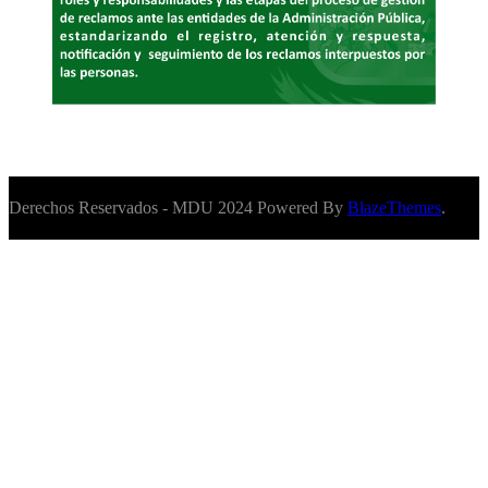
Derechos Reservados - MDU 2024 Powered By
BlazeThemes
.