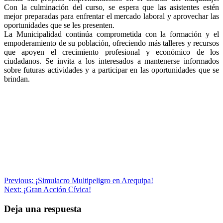
Con la culminación del curso, se espera que las asistentes estén
mejor preparadas para enfrentar el mercado laboral y aprovechar las
oportunidades que se les presenten.
La Municipalidad continúa comprometida con la formación y el
empoderamiento de su población, ofreciendo más talleres y recursos
que apoyen el crecimiento profesional y económico de los
ciudadanos. Se invita a los interesados a mantenerse informados
sobre futuras actividades y a participar en las oportunidades que se
brindan.
Navegación
Previous:
¡Simulacro Multipeligro en Arequipa!
Next:
¡Gran Acción Cívica!
de
entradas
Deja una respuesta