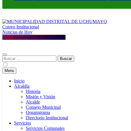
Correo Institucional
MUNICIPALIDAD DISTRITAL DE UCHUMAYO
Construyendo una nueva Historia
Noticias de Hoy
EN VIVO DESDE FACEBOOK
Buscar:
Menu
Inicio
Alcaldía
Historia
Misión y Visión
Alcalde
Consejo Municipal
Organigrama
Directorio Institucional
Servicios
Servicios Comunales