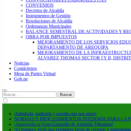
CONVENIOS
Decretos de Alcaldía
Instrumentos de Gestión
Resoluciones de Alcaldía
Ordenanzas Municipales
BALANCE SEMESTRAL DE ACTIVIDADES Y RE
OBRA POR IMPUESTOS
MEJORAMIENTO DE LOS SERVICIOS EDUCA
DEPARTAMENTO DE AREQUIPA
MEJORAMIENTO DE LA INFRAESTRUCTUR
ALVAREZ THOMAS SECTOR I Y II, DISTR
Noticias
Contáctenos
Mesa de Partes Virtual
Gob.pe
Buscar:
¡Sabiduría, tradición y orgullo que nos unen!
NORMAS Y PROCEDIMIENTOS INTERNOS PARA LA 
¡Aprovecha la Gran Campaña de Amnistía Tributaria!
¡Uchumayo vivió una verdadera fiesta de civismo y patriotismo