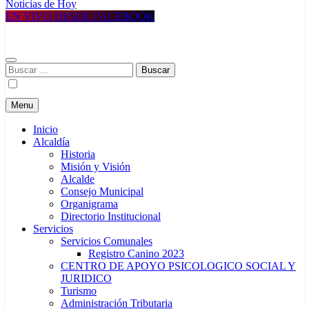
MUNICIPALIDAD DISTRITAL DE UCHUMAYO
Construyendo una nueva Historia
Noticias de Hoy
EN VIVO DESDE FACEBOOK
Buscar:
Menu
Inicio
Alcaldía
Historia
Misión y Visión
Alcalde
Consejo Municipal
Organigrama
Directorio Institucional
Servicios
Servicios Comunales
Registro Canino 2023
CENTRO DE APOYO PSICOLOGICO SOCIAL Y
JURIDICO
Turismo
Administración Tributaria