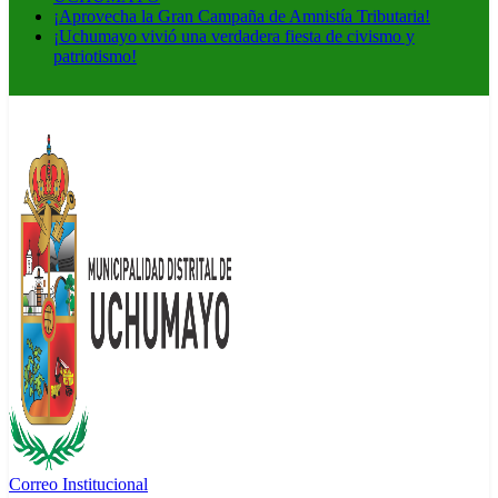
¡Aprovecha la Gran Campaña de Amnistía Tributaria!
¡Uchumayo vivió una verdadera fiesta de civismo y
patriotismo!
Correo Institucional