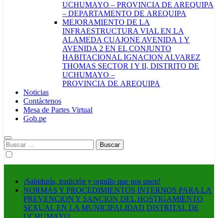
UCHUMAYO – PROVINCIA DE AREQUIPA
– DEPARTAMENTO DE AREQUIPA
MEJORAMIENTO DE LA
INFRAESTRUCTURA VIAL EN LA
ALAMEDA CUAJONE AVENIDA 1 Y
AVENIDA 2 EN EL CONJUNTO
HABITACIONAL IGNACION ALVAREZ
THOMAS SECTOR I Y II, DISTRITO DE
UCHUMAYO –
PROVINCIA DE AREQUIPA
Noticias
Contáctenos
Mesa de Partes Virtual
Gob.pe
Buscar:
¡Sabiduría, tradición y orgullo que nos unen!
NORMAS Y PROCEDIMIENTOS INTERNOS PARA LA
PREVENCION Y SANCION DEL HOSTIGAMIENTO
SEXUAL EN LA MUNICIPALIDAD DISTRITAL DE
UCHUMAYO