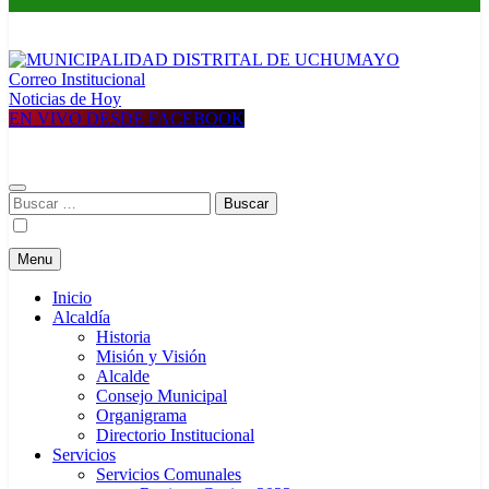
Correo Institucional
MUNICIPALIDAD DISTRITAL DE UCHUMAYO
Construyendo una nueva Historia
Noticias de Hoy
EN VIVO DESDE FACEBOOK
Buscar:
Menu
Inicio
Alcaldía
Historia
Misión y Visión
Alcalde
Consejo Municipal
Organigrama
Directorio Institucional
Servicios
Servicios Comunales