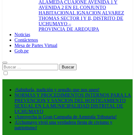
ALAMEDA CUAJONE AVENIDA 1 Y
AVENIDA 2 EN EL CONJUNTO
HABITACIONAL IGNACION ALVAREZ
THOMAS SECTOR I Y II, DISTRITO DE
UCHUMAYO –
PROVINCIA DE AREQUIPA
Noticias
Contáctenos
Mesa de Partes Virtual
Gob.pe
Buscar:
¡Sabiduría, tradición y orgullo que nos unen!
NORMAS Y PROCEDIMIENTOS INTERNOS PARA LA
PREVENCION Y SANCION DEL HOSTIGAMIENTO
SEXUAL EN LA MUNICIPALIDAD DISTRITAL DE
UCHUMAYO
¡Aprovecha la Gran Campaña de Amnistía Tributaria!
¡Uchumayo vivió una verdadera fiesta de civismo y
patriotismo!