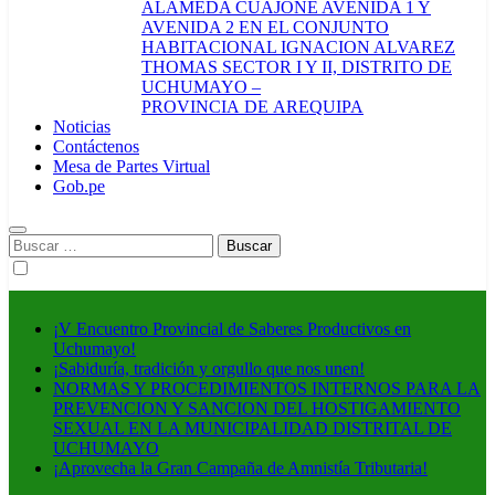
ALAMEDA CUAJONE AVENIDA 1 Y
AVENIDA 2 EN EL CONJUNTO
HABITACIONAL IGNACION ALVAREZ
THOMAS SECTOR I Y II, DISTRITO DE
UCHUMAYO –
PROVINCIA DE AREQUIPA
Noticias
Contáctenos
Mesa de Partes Virtual
Gob.pe
Buscar:
¡V Encuentro Provincial de Saberes Productivos en
Uchumayo!
¡Sabiduría, tradición y orgullo que nos unen!
NORMAS Y PROCEDIMIENTOS INTERNOS PARA LA
PREVENCION Y SANCION DEL HOSTIGAMIENTO
SEXUAL EN LA MUNICIPALIDAD DISTRITAL DE
UCHUMAYO
¡Aprovecha la Gran Campaña de Amnistía Tributaria!