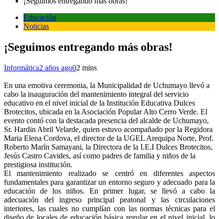
¡Seguimos entregando más obras!
Educación
Noticias
¡Seguimos entregando más obras!
Informática
2 años ago
0
2 mins
En una emotiva ceremonia, la Municipalidad de Uchumayo llevó a
cabo la inauguración del mantenimiento integral del servicio
educativo en el nivel inicial de la Institución Educativa Dulces
Brotecitos, ubicada en la Asociación Popular Alto Cerro Verde. El
evento contó con la destacada presencia del alcalde de Uchumayo,
Sr. Hardin Abril Velarde, quien estuvo acompañado por la Regidora
Maria Elena Cordova, el director de la UGEL Arequipa Norte, Prof.
Roberto Marín Samayani, la Directora de la I.E.I Dulces Brotecitos,
Jesús Castro Cavides, así como padres de familia y niños de la
prestigiosa institución.
El mantenimiento realizado se centró en diferentes aspectos
fundamentales para garantizar un entorno seguro y adecuado para la
educación de los niños. En primer lugar, se llevó a cabo la
adecuación del ingreso principal peatonal y las circulaciones
interiores, las cuales no cumplían con las normas técnicas para el
diseño de locales de educación básica regular en el nivel inicial, lo