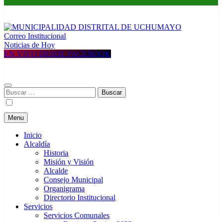
Correo Institucional
MUNICIPALIDAD DISTRITAL DE UCHUMAYO
Construyendo una nueva Historia
Noticias de Hoy
EN VIVO DESDE FACEBOOK
Buscar:
Menu
Inicio
Alcaldía
Historia
Misión y Visión
Alcalde
Consejo Municipal
Organigrama
Directorio Institucional
Servicios
Servicios Comunales