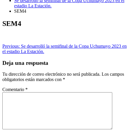
Se desarrolló la semifinal de la Copa Uchumayo 2023 en el
estadio La Estación.
SEM4
SEM4
Navegación
Previous:
Se desarrolló la semifinal de la Copa Uchumayo 2023 en
el estadio La Estación.
de
entradas
Deja una respuesta
Tu dirección de correo electrónico no será publicada.
Los campos
obligatorios están marcados con
*
Comentario
*