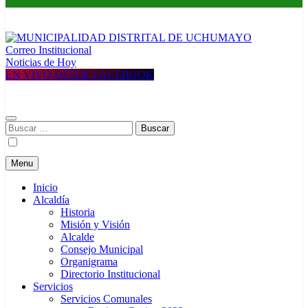
Correo Institucional
MUNICIPALIDAD DISTRITAL DE UCHUMAYO
Construyendo una nueva Historia
Noticias de Hoy
EN VIVO DESDE FACEBOOK
Buscar:
Menu
Inicio
Alcaldía
Historia
Misión y Visión
Alcalde
Consejo Municipal
Organigrama
Directorio Institucional
Servicios
Servicios Comunales