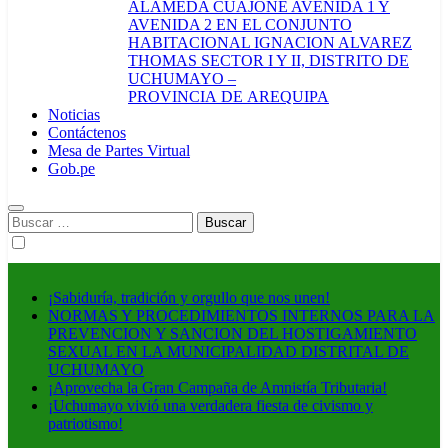
ALAMEDA CUAJONE AVENIDA 1 Y
AVENIDA 2 EN EL CONJUNTO
HABITACIONAL IGNACION ALVAREZ
THOMAS SECTOR I Y II, DISTRITO DE
UCHUMAYO –
PROVINCIA DE AREQUIPA
Noticias
Contáctenos
Mesa de Partes Virtual
Gob.pe
Buscar:
¡Sabiduría, tradición y orgullo que nos unen!
NORMAS Y PROCEDIMIENTOS INTERNOS PARA LA
PREVENCION Y SANCION DEL HOSTIGAMIENTO
SEXUAL EN LA MUNICIPALIDAD DISTRITAL DE
UCHUMAYO
¡Aprovecha la Gran Campaña de Amnistía Tributaria!
¡Uchumayo vivió una verdadera fiesta de civismo y
patriotismo!