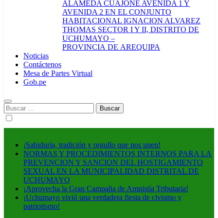
ALAMEDA CUAJONE AVENIDA 1 Y
AVENIDA 2 EN EL CONJUNTO
HABITACIONAL IGNACION ALVAREZ
THOMAS SECTOR I Y II, DISTRITO DE
UCHUMAYO –
PROVINCIA DE AREQUIPA
Noticias
Contáctenos
Mesa de Partes Virtual
Gob.pe
Buscar:
¡Sabiduría, tradición y orgullo que nos unen!
NORMAS Y PROCEDIMIENTOS INTERNOS PARA LA
PREVENCION Y SANCION DEL HOSTIGAMIENTO
SEXUAL EN LA MUNICIPALIDAD DISTRITAL DE
UCHUMAYO
¡Aprovecha la Gran Campaña de Amnistía Tributaria!
¡Uchumayo vivió una verdadera fiesta de civismo y
patriotismo!