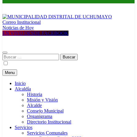
Correo Institucional
MUNICIPALIDAD DISTRITAL DE UCHUMAYO
Construyendo una nueva Historia
Noticias de Hoy
EN VIVO DESDE FACEBOOK
Buscar:
Menu
Inicio
Alcaldía
Historia
Misión y Visión
Alcalde
Consejo Municipal
Organigrama
Directorio Institucional
Servicios
Servicios Comunales