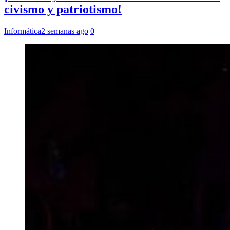
civismo y patriotismo!
Informática
2 semanas ago
0