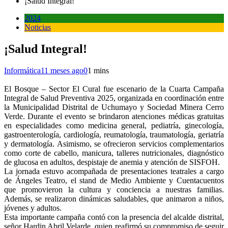
¡Salud Integral!
2024
Noticias
¡Salud Integral!
Informática
11 meses ago
0
1 mins
El Bosque – Sector El Cural fue escenario de la Cuarta Campaña
Integral de Salud Preventiva 2025, organizada en coordinación entre
la Municipalidad Distrital de Uchumayo y Sociedad Minera Cerro
Verde. Durante el evento se brindaron atenciones médicas gratuitas
en especialidades como medicina general, pediatría, ginecología,
gastroenterología, cardiología, reumatología, traumatología, geriatría
y dermatología. Asimismo, se ofrecieron servicios complementarios
como corte de cabello, manicura, talleres nutricionales, diagnóstico
de glucosa en adultos, despistaje de anemia y atención de SISFOH.
La jornada estuvo acompañada de presentaciones teatrales a cargo
de Ángeles Teatro, el stand de Medio Ambiente y Cuentacuentos
que promovieron la cultura y conciencia a nuestras familias.
Además, se realizaron dinámicas saludables, que animaron a niños,
jóvenes y adultos.
Esta importante campaña contó con la presencia del alcalde distrital,
señor Hardin Abril Velarde, quien reafirmó su compromiso de seguir