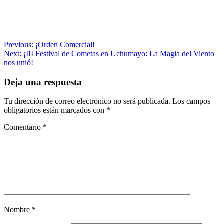
Navegación
Previous:
¡Orden Comercial!
Next:
¡III Festival de Cometas en Uchumayo: La Magia del Viento
de
nos unió!
entradas
Deja una respuesta
Tu dirección de correo electrónico no será publicada.
Los campos
obligatorios están marcados con
*
Comentario
*
Nombre
*