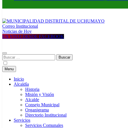
Correo Institucional
MUNICIPALIDAD DISTRITAL DE UCHUMAYO
Construyendo una nueva Historia
Noticias de Hoy
EN VIVO DESDE FACEBOOK
Buscar:
Menu
Inicio
Alcaldía
Historia
Misión y Visión
Alcalde
Consejo Municipal
Organigrama
Directorio Institucional
Servicios
Servicios Comunales