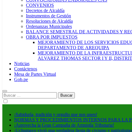
CONVENIOS
Decretos de Alcaldía
Instrumentos de Gestión
Resoluciones de Alcaldía
Ordenanzas Municipales
BALANCE SEMESTRAL DE ACTIVIDADES Y RE
OBRA POR IMPUESTOS
MEJORAMIENTO DE LOS SERVICIOS EDUCA
DEPARTAMENTO DE AREQUIPA
MEJORAMIENTO DE LA INFRAESTRUCTUR
ALVAREZ THOMAS SECTOR I Y II, DISTR
Noticias
Contáctenos
Mesa de Partes Virtual
Gob.pe
Buscar:
¡Sabiduría, tradición y orgullo que nos unen!
NORMAS Y PROCEDIMIENTOS INTERNOS PARA LA 
¡Aprovecha la Gran Campaña de Amnistía Tributaria!
¡Uchumayo vivió una verdadera fiesta de civismo y patriotismo