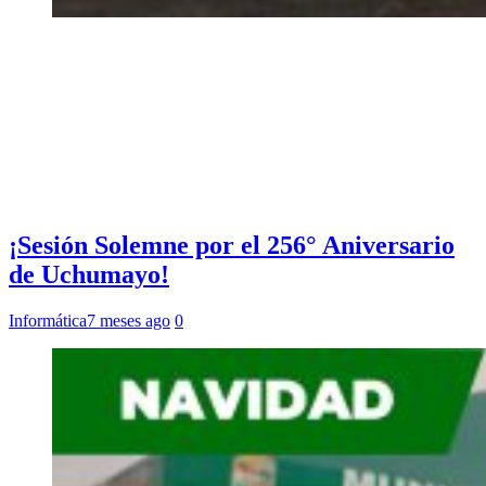
¡Sesión Solemne por el 256° Aniversario
de Uchumayo!
Informática
7 meses ago
0