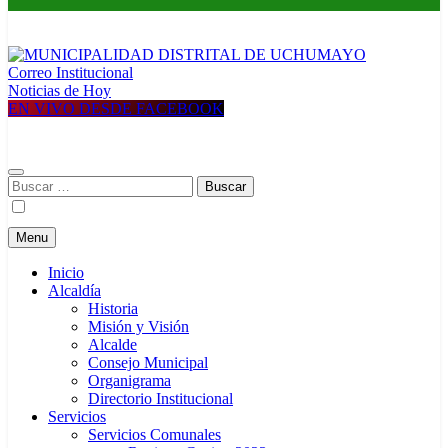
Correo Institucional
MUNICIPALIDAD DISTRITAL DE UCHUMAYO
Construyendo una nueva Historia
Noticias de Hoy
EN VIVO DESDE FACEBOOK
Buscar:
Menu
Inicio
Alcaldía
Historia
Misión y Visión
Alcalde
Consejo Municipal
Organigrama
Directorio Institucional
Servicios
Servicios Comunales