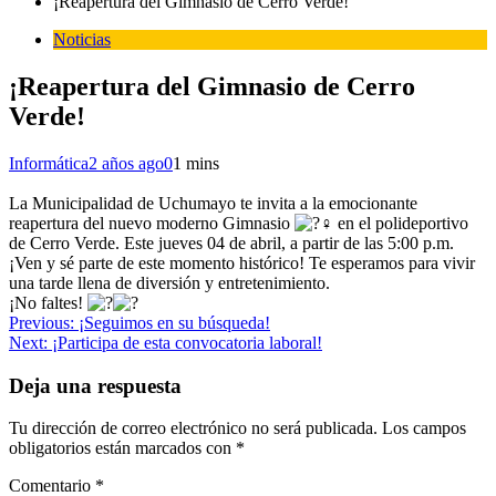
¡Reapertura del Gimnasio de Cerro Verde!
Noticias
¡Reapertura del Gimnasio de Cerro
Verde!
Informática
2 años ago
0
1 mins
La Municipalidad de Uchumayo te invita a la emocionante
reapertura del nuevo moderno Gimnasio
en el polideportivo
de Cerro Verde. Este jueves 04 de abril, a partir de las 5:00 p.m.
¡Ven y sé parte de este momento histórico! Te esperamos para vivir
una tarde llena de diversión y entretenimiento.
¡No faltes!
Navegación
Previous:
¡Seguimos en su búsqueda!
Next:
¡Participa de esta convocatoria laboral!
de
entradas
Deja una respuesta
Tu dirección de correo electrónico no será publicada.
Los campos
obligatorios están marcados con
*
Comentario
*