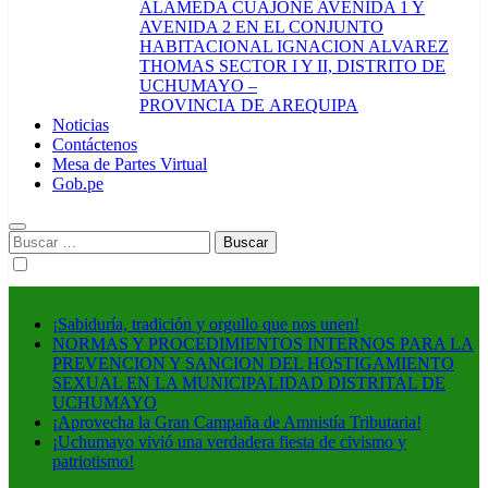
ALAMEDA CUAJONE AVENIDA 1 Y
AVENIDA 2 EN EL CONJUNTO
HABITACIONAL IGNACION ALVAREZ
THOMAS SECTOR I Y II, DISTRITO DE
UCHUMAYO –
PROVINCIA DE AREQUIPA
Noticias
Contáctenos
Mesa de Partes Virtual
Gob.pe
Buscar:
¡Sabiduría, tradición y orgullo que nos unen!
NORMAS Y PROCEDIMIENTOS INTERNOS PARA LA
PREVENCION Y SANCION DEL HOSTIGAMIENTO
SEXUAL EN LA MUNICIPALIDAD DISTRITAL DE
UCHUMAYO
¡Aprovecha la Gran Campaña de Amnistía Tributaria!
¡Uchumayo vivió una verdadera fiesta de civismo y
patriotismo!