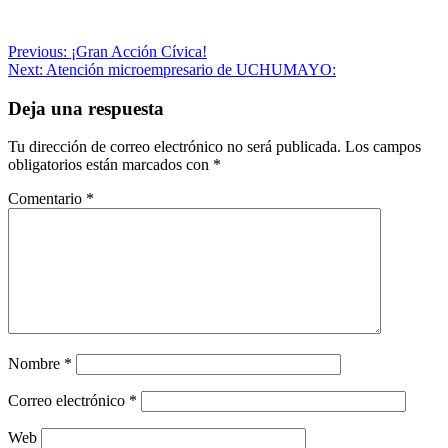
Navegación
Previous:
¡Gran Acción Cívica!
Next:
Atención microempresario de UCHUMAYO:
de
entradas
Deja una respuesta
Tu dirección de correo electrónico no será publicada.
Los campos
obligatorios están marcados con
*
Comentario
*
Nombre
*
Correo electrónico
*
Web