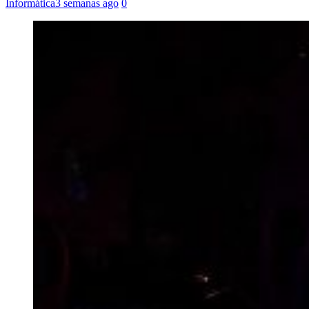
Informática
3 semanas ago
0