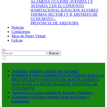
ALAMEDA CUAJONE AVENIDA 1 Y
AVENIDA 2 EN EL CONJUNTO
HABITACIONAL IGNACION ALVAREZ
THOMAS SECTOR I Y II, DISTRITO DE
UCHUMAYO –
PROVINCIA DE AREQUIPA
Noticias
Contáctenos
Mesa de Partes Virtual
Gob.pe
Buscar:
¡Sabiduría, tradición y orgullo que nos unen!
NORMAS Y PROCEDIMIENTOS INTERNOS PARA LA
PREVENCION Y SANCION DEL HOSTIGAMIENTO
SEXUAL EN LA MUNICIPALIDAD DISTRITAL DE
UCHUMAYO
¡Aprovecha la Gran Campaña de Amnistía Tributaria!
¡Uchumayo vivió una verdadera fiesta de civismo y
patriotismo!