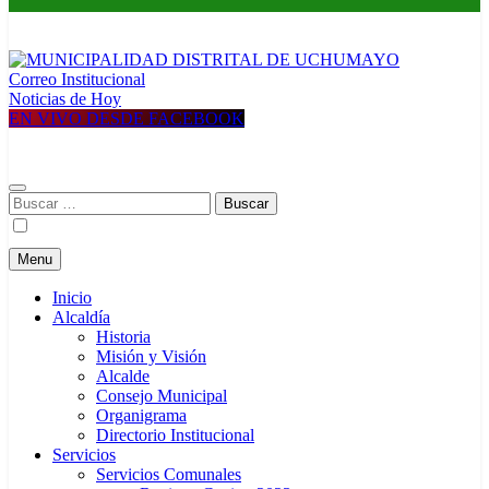
Correo Institucional
MUNICIPALIDAD DISTRITAL DE UCHUMAYO
Construyendo una nueva Historia
Noticias de Hoy
EN VIVO DESDE FACEBOOK
Buscar:
Menu
Inicio
Alcaldía
Historia
Misión y Visión
Alcalde
Consejo Municipal
Organigrama
Directorio Institucional
Servicios
Servicios Comunales