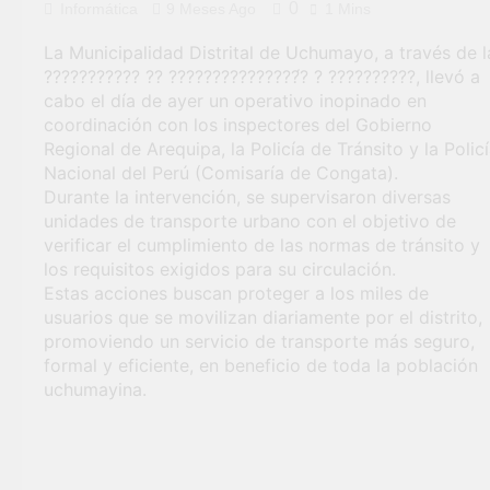
0
Informática
9 Meses Ago
1 Mins
general en Uchumayo!
3 Semanas Ago
La Municipalidad Distrital de Uchumayo, a través de l
TALLER DE
??????????? ?? ???????????????́? ? ??????????, llevó a
HABILIDADES BLANDA
cabo el día de ayer un operativo inopinado en
PARA EL ÉXITO
4 Semanas Ago
coordinación con los inspectores del Gobierno
LABORAL:
¡Nueva oportunidad
Regional de Arequipa, la Policía de Tránsito y la Polic
PENSAMIENTO CRÍTICO
laboral para los vecinos
Y SOLUCIÓN DE
Nacional del Perú (Comisaría de Congata).
de Uchumayo!
4 Semanas Ago
PROBLEMAS
Durante la intervención, se supervisaron diversas
Vivamos con orgullo
unidades de transporte urbano con el objetivo de
nuestras Fiestas
Patrias!
verificar el cumplimiento de las normas de tránsito y
4 Semanas Ago
¡El talento brilló en el
los requisitos exigidos para su circulación.
escenario del Festival de
Estas acciones buscan proteger a los miles de
Chimbango!
1 Mes Ago
usuarios que se movilizan diariamente por el distrito,
promoviendo un servicio de transporte más seguro,
formal y eficiente, en beneficio de toda la población
uchumayina.