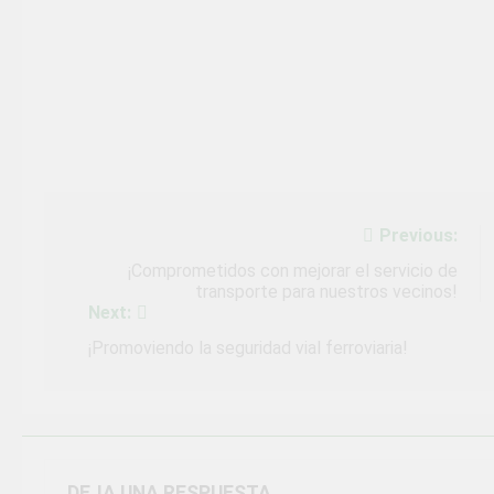
Navegación
Previous:
de
¡Comprometidos con mejorar el servicio de
transporte para nuestros vecinos!
entradas
Next:
¡Promoviendo la seguridad vial ferroviaria!
DEJA UNA RESPUESTA