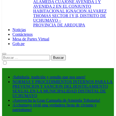
ALAMEDA CUAJONE AVENIDA 1 Y
AVENIDA 2 EN EL CONJUNTO
HABITACIONAL IGNACION ALVAREZ
THOMAS SECTOR I Y II, DISTRITO DE
UCHUMAYO –
PROVINCIA DE AREQUIPA
Noticias
Contáctenos
Mesa de Partes Virtual
Gob.pe
Buscar:
¡Sabiduría, tradición y orgullo que nos unen!
NORMAS Y PROCEDIMIENTOS INTERNOS PARA LA
PREVENCION Y SANCION DEL HOSTIGAMIENTO
SEXUAL EN LA MUNICIPALIDAD DISTRITAL DE
UCHUMAYO
¡Aprovecha la Gran Campaña de Amnistía Tributaria!
¡Uchumayo vivió una verdadera fiesta de civismo y
patriotismo!