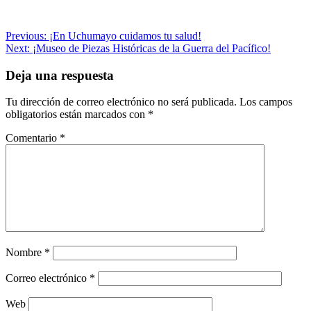
Navegación
Previous:
¡En Uchumayo cuidamos tu salud!
Next:
¡Museo de Piezas Históricas de la Guerra del Pacífico!
de
entradas
Deja una respuesta
Tu dirección de correo electrónico no será publicada.
Los campos
obligatorios están marcados con
*
Comentario
*
Nombre
*
Correo electrónico
*
Web