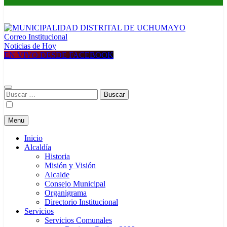
Correo Institucional
MUNICIPALIDAD DISTRITAL DE UCHUMAYO
Construyendo una nueva Historia
Noticias de Hoy
EN VIVO DESDE FACEBOOK
Buscar:
Menu
Inicio
Alcaldía
Historia
Misión y Visión
Alcalde
Consejo Municipal
Organigrama
Directorio Institucional
Servicios
Servicios Comunales