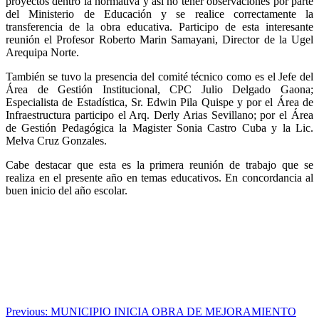
proyectos dentro la normativa y así no tener observaciones por parte
del Ministerio de Educación y se realice correctamente la
transferencia de la obra educativa. Participo de esta interesante
reunión el Profesor Roberto Marin Samayani, Director de la Ugel
Arequipa Norte.
También se tuvo la presencia del comité técnico como es el Jefe del
Área de Gestión Institucional, CPC Julio Delgado Gaona;
Especialista de Estadística, Sr. Edwin Pila Quispe y por el Área de
Infraestructura participo el Arq. Derly Arias Sevillano; por el Área
de Gestión Pedagógica la Magister Sonia Castro Cuba y la Lic.
Melva Cruz Gonzales.
Cabe destacar que esta es la primera reunión de trabajo que se
realiza en el presente año en temas educativos. En concordancia al
buen inicio del año escolar.
Navegación
Previous:
MUNICIPIO INICIA OBRA DE MEJORAMIENTO