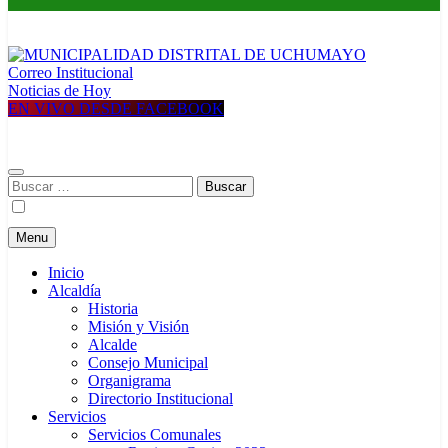
Correo Institucional
MUNICIPALIDAD DISTRITAL DE UCHUMAYO
Construyendo una nueva Historia
Noticias de Hoy
EN VIVO DESDE FACEBOOK
Buscar:
Menu
Inicio
Alcaldía
Historia
Misión y Visión
Alcalde
Consejo Municipal
Organigrama
Directorio Institucional
Servicios
Servicios Comunales