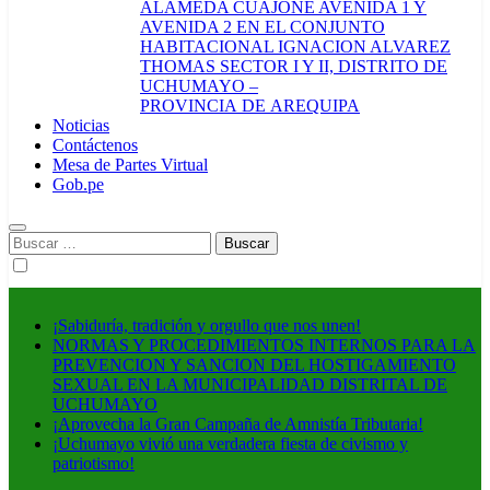
ALAMEDA CUAJONE AVENIDA 1 Y
AVENIDA 2 EN EL CONJUNTO
HABITACIONAL IGNACION ALVAREZ
THOMAS SECTOR I Y II, DISTRITO DE
UCHUMAYO –
PROVINCIA DE AREQUIPA
Noticias
Contáctenos
Mesa de Partes Virtual
Gob.pe
Buscar:
¡Sabiduría, tradición y orgullo que nos unen!
NORMAS Y PROCEDIMIENTOS INTERNOS PARA LA
PREVENCION Y SANCION DEL HOSTIGAMIENTO
SEXUAL EN LA MUNICIPALIDAD DISTRITAL DE
UCHUMAYO
¡Aprovecha la Gran Campaña de Amnistía Tributaria!
¡Uchumayo vivió una verdadera fiesta de civismo y
patriotismo!