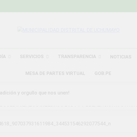
MUNICIPALIDAD
Construyendo Una Nueva Historia
UCHU
DÍA
SERVICIOS
TRANSPARENCIA
NOTICIAS
MESA DE PARTES VIRTUAL
GOB.PE
radición y orgullo que nos unen!
ROCEDIMIENTOS INTERNOS PARA LA PREVENCION Y SANCI
DAD DISTRITAL DE UCHUMAYO
4618_907037931611984_344531546292077544_n
a Gran Campaña de Amnistía Tributaria!