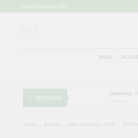
Skip
sábado, 8 agosto, 2026
to
content
ALCAL
INICIO
¡Sabiduría, t
NOTICIAS
5 Días Ago
NORMAS Y P
MUNICIPALI
2 Semanas Ago
Home
Noticias
¡Miss Uchumayo 2025!
47151
¡Aprovecha l
2 Semanas Ago