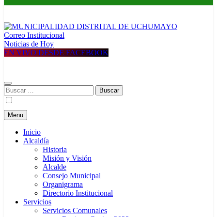
Correo Institucional
MUNICIPALIDAD DISTRITAL DE UCHUMAYO
Construyendo una nueva Historia
Noticias de Hoy
EN VIVO DESDE FACEBOOK
Buscar:
Menu
Inicio
Alcaldía
Historia
Misión y Visión
Alcalde
Consejo Municipal
Organigrama
Directorio Institucional
Servicios
Servicios Comunales