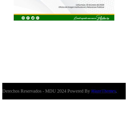
Derechos Reservados - MDU 2024 Powered By
BlazeThemes
.