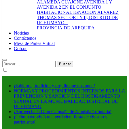
ALAMEDA CUAJONE AVENIDA 1 Y
AVENIDA 2 EN EL CONJUNTO
HABITACIONAL IGNACION ALVAREZ
THOMAS SECTOR I Y II, DISTRITO DE
UCHUMAYO –
PROVINCIA DE AREQUIPA
Noticias
Contáctenos
Mesa de Partes Virtual
Gob.pe
Buscar:
¡Sabiduría, tradición y orgullo que nos unen!
NORMAS Y PROCEDIMIENTOS INTERNOS PARA LA
PREVENCION Y SANCION DEL HOSTIGAMIENTO
SEXUAL EN LA MUNICIPALIDAD DISTRITAL DE
UCHUMAYO
¡Aprovecha la Gran Campaña de Amnistía Tributaria!
¡Uchumayo vivió una verdadera fiesta de civismo y
patriotismo!