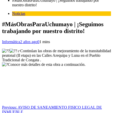
#MásObrasParaUchumayo | ¡Seguimos trabajando por
nuestro distrito!
Noticias
#MásObrasParaUchumayo | ¡Seguimos
trabajando por nuestro distrito!
Informática
2 años ago
0
1 mins
Continúan las obras de mejoramiento de la transitabilidad
peatonal (II etapa) en las Calles Arequipa y Luna en el Pueblo
Tradicional de Congata .
Conoce más detalles de esta obra a continuación.
Navegación
Previous:
AVISO DE SANEAMIENTO FISICO LEGAL DE
INMUEBLE