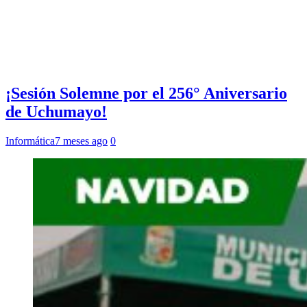
¡Sesión Solemne por el 256° Aniversario
de Uchumayo!
Informática
7 meses ago
0