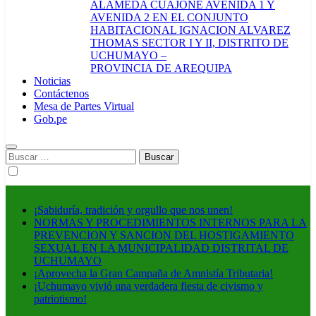
ALAMEDA CUAJONE AVENIDA 1 Y
AVENIDA 2 EN EL CONJUNTO
HABITACIONAL IGNACION ALVAREZ
THOMAS SECTOR I Y II, DISTRITO DE
UCHUMAYO –
PROVINCIA DE AREQUIPA
Noticias
Contáctenos
Mesa de Partes Virtual
Gob.pe
Buscar:
¡Sabiduría, tradición y orgullo que nos unen!
NORMAS Y PROCEDIMIENTOS INTERNOS PARA LA
PREVENCION Y SANCION DEL HOSTIGAMIENTO
SEXUAL EN LA MUNICIPALIDAD DISTRITAL DE
UCHUMAYO
¡Aprovecha la Gran Campaña de Amnistía Tributaria!
¡Uchumayo vivió una verdadera fiesta de civismo y
patriotismo!