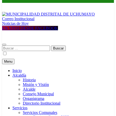
Correo Institucional
MUNICIPALIDAD DISTRITAL DE UCHUMAYO
Construyendo una nueva Historia
Noticias de Hoy
EN VIVO DESDE FACEBOOK
Buscar:
Menu
Inicio
Alcaldía
Historia
Misión y Visión
Alcalde
Consejo Municipal
Organigrama
Directorio Institucional
Servicios
Servicios Comunales