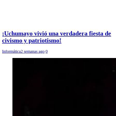
¡Uchumayo vivió una verdadera fiesta de
civismo y patriotismo!
Informática
2 semanas ago
0