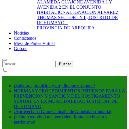
ALAMEDA CUAJONE AVENIDA 1 Y
AVENIDA 2 EN EL CONJUNTO
HABITACIONAL IGNACION ALVAREZ
THOMAS SECTOR I Y II, DISTRITO DE
UCHUMAYO –
PROVINCIA DE AREQUIPA
Noticias
Contáctenos
Mesa de Partes Virtual
Gob.pe
Buscar:
¡Sabiduría, tradición y orgullo que nos unen!
NORMAS Y PROCEDIMIENTOS INTERNOS PARA LA
PREVENCION Y SANCION DEL HOSTIGAMIENTO
SEXUAL EN LA MUNICIPALIDAD DISTRITAL DE
UCHUMAYO
¡Aprovecha la Gran Campaña de Amnistía Tributaria!
¡Uchumayo vivió una verdadera fiesta de civismo y
patriotismo!