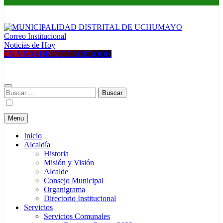
Correo Institucional
MUNICIPALIDAD DISTRITAL DE UCHUMAYO
Construyendo una nueva Historia
Noticias de Hoy
EN VIVO DESDE FACEBOOK
Buscar:
Menu
Inicio
Alcaldía
Historia
Misión y Visión
Alcalde
Consejo Municipal
Organigrama
Directorio Institucional
Servicios
Servicios Comunales