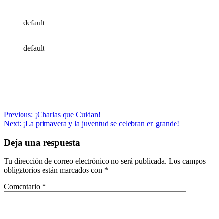
default
default
Navegación
Previous:
¡Charlas que Cuidan!
Next:
¡La primavera y la juventud se celebran en grande!
de
entradas
Deja una respuesta
Tu dirección de correo electrónico no será publicada.
Los campos
obligatorios están marcados con
*
Comentario
*