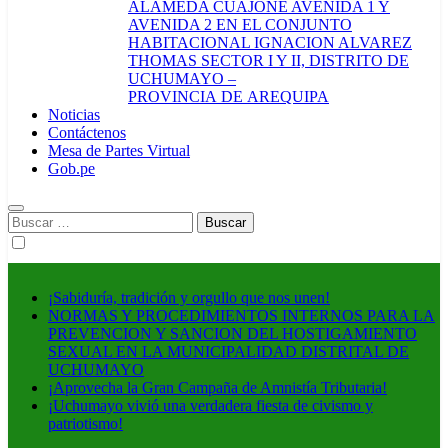
ALAMEDA CUAJONE AVENIDA 1 Y
AVENIDA 2 EN EL CONJUNTO
HABITACIONAL IGNACION ALVAREZ
THOMAS SECTOR I Y II, DISTRITO DE
UCHUMAYO –
PROVINCIA DE AREQUIPA
Noticias
Contáctenos
Mesa de Partes Virtual
Gob.pe
Buscar:
¡Sabiduría, tradición y orgullo que nos unen!
NORMAS Y PROCEDIMIENTOS INTERNOS PARA LA
PREVENCION Y SANCION DEL HOSTIGAMIENTO
SEXUAL EN LA MUNICIPALIDAD DISTRITAL DE
UCHUMAYO
¡Aprovecha la Gran Campaña de Amnistía Tributaria!
¡Uchumayo vivió una verdadera fiesta de civismo y
patriotismo!