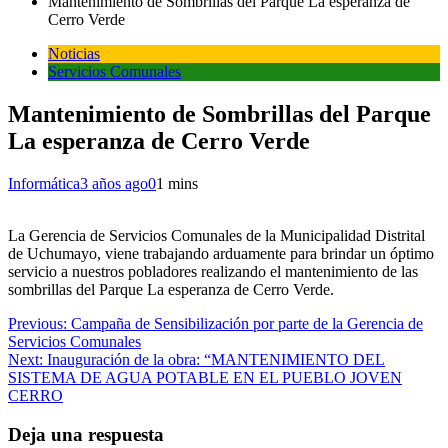
Mantenimiento de Sombrillas del Parque La esperanza de
Cerro Verde
Noticias
Servicios Comunales
Mantenimiento de Sombrillas del Parque
La esperanza de Cerro Verde
Informática
3 años ago
0
1 mins
La Gerencia de Servicios Comunales de la Municipalidad Distrital
de Uchumayo, viene trabajando arduamente para brindar un óptimo
servicio a nuestros pobladores realizando el mantenimiento de las
sombrillas del Parque La esperanza de Cerro Verde.
Navegación
Previous:
Campaña de Sensibilización por parte de la Gerencia de
Servicios Comunales
de
Next:
Inauguración de la obra: “MANTENIMIENTO DEL
entradas
SISTEMA DE AGUA POTABLE EN EL PUEBLO JOVEN
CERRO
Deja una respuesta