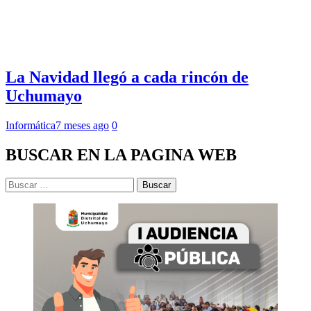
La Navidad llegó a cada rincón de
Uchumayo
Informática
7 meses ago
0
BUSCAR EN LA PAGINA WEB
Buscar: