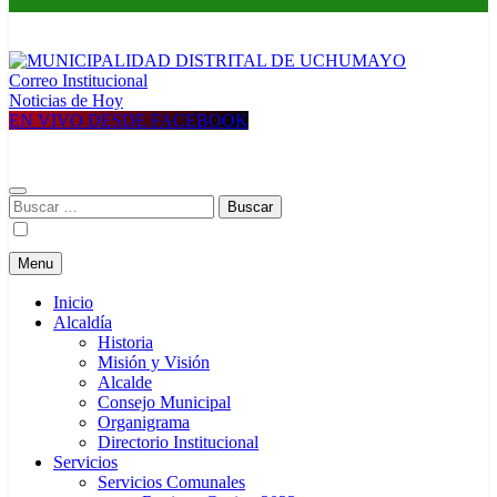
Correo Institucional
MUNICIPALIDAD DISTRITAL DE UCHUMAYO
Construyendo una nueva Historia
Noticias de Hoy
EN VIVO DESDE FACEBOOK
Buscar:
Menu
Inicio
Alcaldía
Historia
Misión y Visión
Alcalde
Consejo Municipal
Organigrama
Directorio Institucional
Servicios
Servicios Comunales