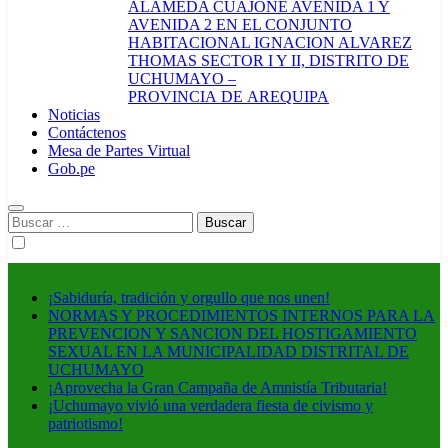
ALAMEDA CUAJONE AVENIDA 1 Y
AVENIDA 2 EN EL CONJUNTO
HABITACIONAL IGNACION ALVAREZ
THOMAS SECTOR I Y II, DISTRITO DE
UCHUMAYO –
PROVINCIA DE AREQUIPA
Noticias
Contáctenos
Mesa de Partes Virtual
Gob.pe
Buscar:
¡Sabiduría, tradición y orgullo que nos unen!
NORMAS Y PROCEDIMIENTOS INTERNOS PARA LA
PREVENCION Y SANCION DEL HOSTIGAMIENTO
SEXUAL EN LA MUNICIPALIDAD DISTRITAL DE
UCHUMAYO
¡Aprovecha la Gran Campaña de Amnistía Tributaria!
¡Uchumayo vivió una verdadera fiesta de civismo y
patriotismo!