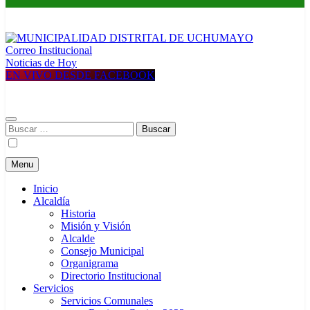
Correo Institucional
MUNICIPALIDAD DISTRITAL DE UCHUMAYO
Construyendo una nueva Historia
Noticias de Hoy
EN VIVO DESDE FACEBOOK
Buscar:
Menu
Inicio
Alcaldía
Historia
Misión y Visión
Alcalde
Consejo Municipal
Organigrama
Directorio Institucional
Servicios
Servicios Comunales