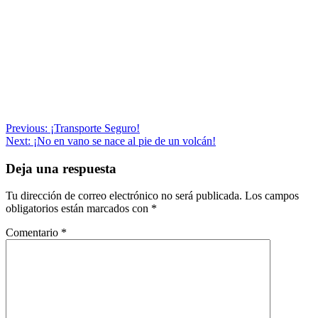
Navegación
Previous:
¡Transporte Seguro!
Next:
¡No en vano se nace al pie de un volcán!
de
entradas
Deja una respuesta
Tu dirección de correo electrónico no será publicada.
Los campos
obligatorios están marcados con
*
Comentario
*