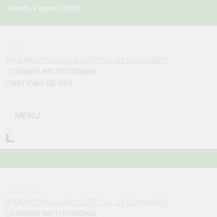
Skip
sábado, 8 agosto, 2026
to
content
MUNICIPALIDAD
CORREO INSTITUCIONAL
Construyendo Una Nueva Historia
NOTICIAS DE HOY
DISTRITAL DE
UCHUMAYO
MENU
CORREO INSTITUCIONAL