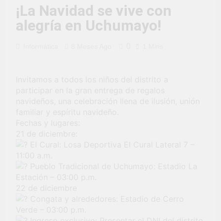
fiesta de civismo
UCHUMAYO
3 Semanas Ago
¡La Navidad se vive con
y patriotismo!
¡Desfile Cívico
alegría en Uchumayo!
Escolar y Militar
en Uchumayo!
3 Semanas Ago
0
Informática
8 Meses Ago
1 Mins
¡Embanderamiento
general en
Uchumayo!
3 Semanas Ago
Invitamos a todos los niños del distrito a
TALLER DE
HABILIDADES
participar en la gran entrega de regalos
BLANDAS PARA
navideños, una celebración llena de ilusión, unión
4 Semanas Ago
EL ÉXITO
familiar y espíritu navideño.
¡Nueva
LABORAL:
oportunidad
Fechas y lugares:
PENSAMIENTO
laboral para los
21 de diciembre:
4 Semanas Ago
CRÍTICO Y
vecinos de
El Cural: Losa Deportiva El Cural Lateral 7 –
Vivamos con
SOLUCIÓN DE
Uchumayo!
orgullo nuestras
11:00 a.m.
PROBLEMAS
Fiestas Patrias!
Pueblo Tradicional de Uchumayo: Estadio La
4 Semanas Ago
Estación – 03:00 p.m.
¡El talento brilló
en el escenario
22 de diciembre
del Festival del
Congata y alrededores: Estadio de Cerro
1 Mes Ago
Chimbango!
Verde – 03:00 p.m.
Ingreso exclusivo: Presentar el DNI del distrito