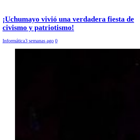
¡Uchumayo vivió una verdadera fiesta de
civismo y patriotismo!
Informática
3 semanas ago
0