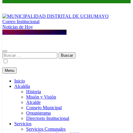
Correo Institucional
MUNICIPALIDAD DISTRITAL DE UCHUMAYO
Construyendo una nueva Historia
Noticias de Hoy
EN VIVO DESDE FACEBOOK
Buscar:
Menu
Inicio
Alcaldía
Historia
Misión y Visión
Alcalde
Consejo Municipal
Organigrama
Directorio Institucional
Servicios
Servicios Comunales