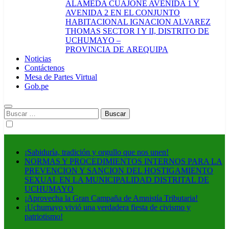
ALAMEDA CUAJONE AVENIDA 1 Y
AVENIDA 2 EN EL CONJUNTO
HABITACIONAL IGNACION ALVAREZ
THOMAS SECTOR I Y II, DISTRITO DE
UCHUMAYO –
PROVINCIA DE AREQUIPA
Noticias
Contáctenos
Mesa de Partes Virtual
Gob.pe
Buscar:
¡Sabiduría, tradición y orgullo que nos unen!
NORMAS Y PROCEDIMIENTOS INTERNOS PARA LA
PREVENCION Y SANCION DEL HOSTIGAMIENTO
SEXUAL EN LA MUNICIPALIDAD DISTRITAL DE
UCHUMAYO
¡Aprovecha la Gran Campaña de Amnistía Tributaria!
¡Uchumayo vivió una verdadera fiesta de civismo y
patriotismo!