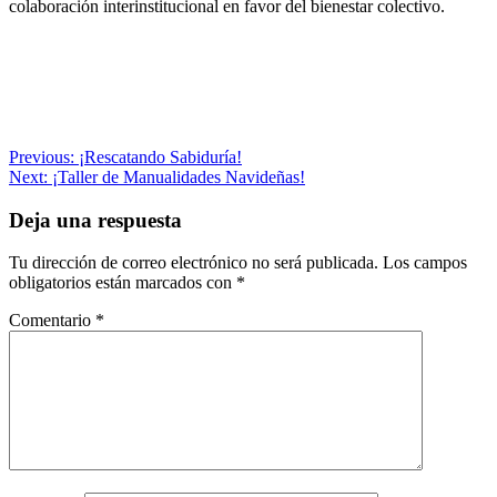
colaboración interinstitucional en favor del bienestar colectivo.
Navegación
Previous:
¡Rescatando Sabiduría!
Next:
¡Taller de Manualidades Navideñas!
de
entradas
Deja una respuesta
Tu dirección de correo electrónico no será publicada.
Los campos
obligatorios están marcados con
*
Comentario
*