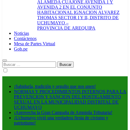
ALAMEDA CUAJONE AVENIDA 1 Y
AVENIDA 2 EN EL CONJUNTO
HABITACIONAL IGNACION ALVAREZ
THOMAS SECTOR I Y II, DISTRITO DE
UCHUMAYO –
PROVINCIA DE AREQUIPA
Noticias
Contáctenos
Mesa de Partes Virtual
Gob.pe
Buscar:
¡Sabiduría, tradición y orgullo que nos unen!
NORMAS Y PROCEDIMIENTOS INTERNOS PARA LA
PREVENCION Y SANCION DEL HOSTIGAMIENTO
SEXUAL EN LA MUNICIPALIDAD DISTRITAL DE
UCHUMAYO
¡Aprovecha la Gran Campaña de Amnistía Tributaria!
¡Uchumayo vivió una verdadera fiesta de civismo y
patriotismo!