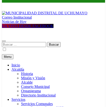
Correo Institucional
MUNICIPALIDAD DISTRITAL DE UCHUMAYO
Construyendo una nueva Historia
Noticias de Hoy
EN VIVO DESDE FACEBOOK
Buscar:
Menu
Inicio
Alcaldía
Historia
Misión y Visión
Alcalde
Consejo Municipal
Organigrama
Directorio Institucional
Servicios
Servicios Comunales