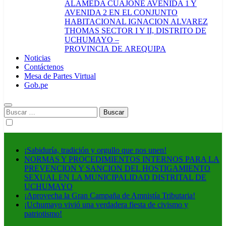
ALAMEDA CUAJONE AVENIDA 1 Y
AVENIDA 2 EN EL CONJUNTO
HABITACIONAL IGNACION ALVAREZ
THOMAS SECTOR I Y II, DISTRITO DE
UCHUMAYO –
PROVINCIA DE AREQUIPA
Noticias
Contáctenos
Mesa de Partes Virtual
Gob.pe
Buscar:
¡Sabiduría, tradición y orgullo que nos unen!
NORMAS Y PROCEDIMIENTOS INTERNOS PARA LA
PREVENCION Y SANCION DEL HOSTIGAMIENTO
SEXUAL EN LA MUNICIPALIDAD DISTRITAL DE
UCHUMAYO
¡Aprovecha la Gran Campaña de Amnistía Tributaria!
¡Uchumayo vivió una verdadera fiesta de civismo y
patriotismo!