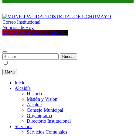
Correo Institucional
MUNICIPALIDAD DISTRITAL DE UCHUMAYO
Construyendo una nueva Historia
Noticias de Hoy
EN VIVO DESDE FACEBOOK
Buscar:
Menu
Inicio
Alcaldía
Historia
Misión y Visión
Alcalde
Consejo Municipal
Organigrama
Directorio Institucional
Servicios
Servicios Comunales