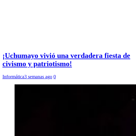
¡Uchumayo vivió una verdadera fiesta de
civismo y patriotismo!
Informática
3 semanas ago
0