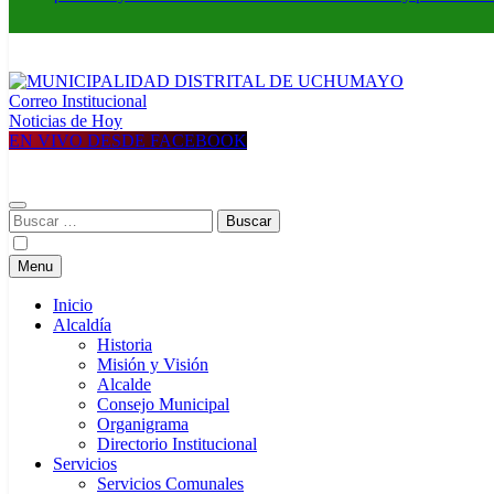
Correo Institucional
MUNICIPALIDAD DISTRITAL DE UCHUMAYO
Construyendo una nueva Historia
Noticias de Hoy
EN VIVO DESDE FACEBOOK
Buscar:
Menu
Inicio
Alcaldía
Historia
Misión y Visión
Alcalde
Consejo Municipal
Organigrama
Directorio Institucional
Servicios
Servicios Comunales