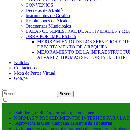
CONVENIOS
Decretos de Alcaldía
Instrumentos de Gestión
Resoluciones de Alcaldía
Ordenanzas Municipales
BALANCE SEMESTRAL DE ACTIVIDADES Y RE
OBRA POR IMPUESTOS
MEJORAMIENTO DE LOS SERVICIOS EDUCA
DEPARTAMENTO DE AREQUIPA
MEJORAMIENTO DE LA INFRAESTRUCTUR
ALVAREZ THOMAS SECTOR I Y II, DISTR
Noticias
Contáctenos
Mesa de Partes Virtual
Gob.pe
Buscar:
¡Sabiduría, tradición y orgullo que nos unen!
NORMAS Y PROCEDIMIENTOS INTERNOS PARA LA 
¡Aprovecha la Gran Campaña de Amnistía Tributaria!
¡Uchumayo vivió una verdadera fiesta de civismo y patriotismo