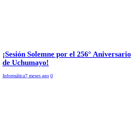
¡Sesión Solemne por el 256° Aniversario
de Uchumayo!
Informática
7 meses ago
0