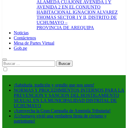
ALAMEDA CUAJONE AVENIDA 1 Y
AVENIDA 2 EN EL CONJUNTO
HABITACIONAL IGNACION ALVAREZ
THOMAS SECTOR I Y II, DISTRITO DE
UCHUMAYO –
PROVINCIA DE AREQUIPA
Noticias
Contáctenos
Mesa de Partes Virtual
Gob.pe
Buscar:
¡Sabiduría, tradición y orgullo que nos unen!
NORMAS Y PROCEDIMIENTOS INTERNOS PARA LA
PREVENCION Y SANCION DEL HOSTIGAMIENTO
SEXUAL EN LA MUNICIPALIDAD DISTRITAL DE
UCHUMAYO
¡Aprovecha la Gran Campaña de Amnistía Tributaria!
¡Uchumayo vivió una verdadera fiesta de civismo y
patriotismo!