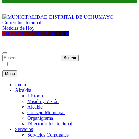
Correo Institucional
MUNICIPALIDAD DISTRITAL DE UCHUMAYO
Construyendo una nueva Historia
Noticias de Hoy
EN VIVO DESDE FACEBOOK
Buscar:
Menu
Inicio
Alcaldía
Historia
Misión y Visión
Alcalde
Consejo Municipal
Organigrama
Directorio Institucional
Servicios
Servicios Comunales