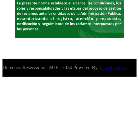
Derechos Reservados - MDU 2024 Powered By
BlazeThemes
.