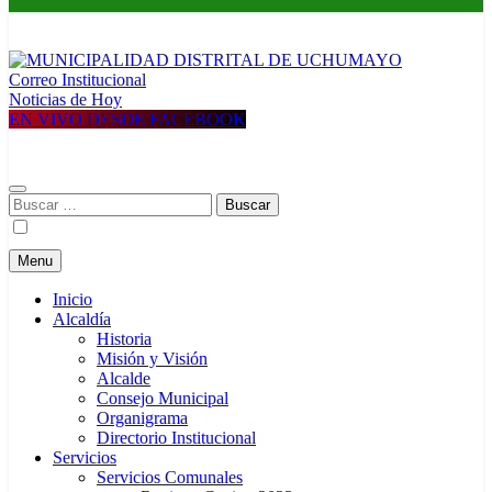
Correo Institucional
MUNICIPALIDAD DISTRITAL DE UCHUMAYO
Construyendo una nueva Historia
Noticias de Hoy
EN VIVO DESDE FACEBOOK
Buscar:
Menu
Inicio
Alcaldía
Historia
Misión y Visión
Alcalde
Consejo Municipal
Organigrama
Directorio Institucional
Servicios
Servicios Comunales