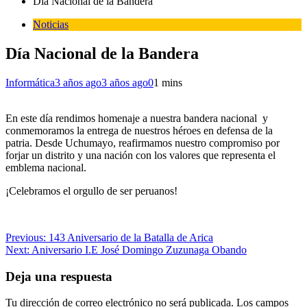
Día Nacional de la Bandera
Noticias
Día Nacional de la Bandera
Informática
3 años ago
3 años ago
0
1 mins
En este día rendimos homenaje a nuestra bandera nacional y
conmemoramos la entrega de nuestros héroes en defensa de la
patria. Desde Uchumayo, reafirmamos nuestro compromiso por
forjar un distrito y una nación con los valores que representa el
emblema nacional.
¡Celebramos el orgullo de ser peruanos!
Navegación
Previous:
143 Aniversario de la Batalla de Arica
Next:
Aniversario I.E José Domingo Zuzunaga Obando
de
entradas
Deja una respuesta
Tu dirección de correo electrónico no será publicada.
Los campos