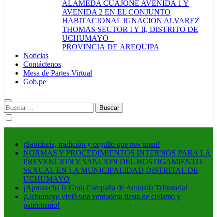
ALAMEDA CUAJONE AVENIDA 1 Y
AVENIDA 2 EN EL CONJUNTO
HABITACIONAL IGNACION ALVAREZ
THOMAS SECTOR I Y II, DISTRITO DE
UCHUMAYO –
PROVINCIA DE AREQUIPA
Noticias
Contáctenos
Mesa de Partes Virtual
Gob.pe
Buscar:
¡Sabiduría, tradición y orgullo que nos unen!
NORMAS Y PROCEDIMIENTOS INTERNOS PARA LA
PREVENCION Y SANCION DEL HOSTIGAMIENTO
SEXUAL EN LA MUNICIPALIDAD DISTRITAL DE
UCHUMAYO
¡Aprovecha la Gran Campaña de Amnistía Tributaria!
¡Uchumayo vivió una verdadera fiesta de civismo y
patriotismo!