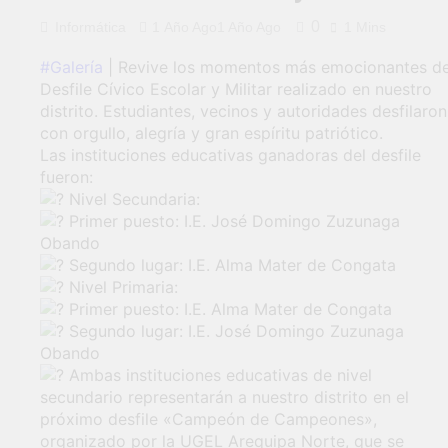
general en Uchumayo!
0
Informática
1 Año Ago
1 Año Ago
1 Mins
3 Semanas Ago
TALLER DE
#Galería
| Revive los momentos más emocionantes de
HABILIDADES BLANDA
Desfile Cívico Escolar y Militar realizado en nuestro
PARA EL ÉXITO
4 Semanas Ago
distrito. Estudiantes, vecinos y autoridades desfilaron
LABORAL:
¡Nueva oportunidad
con orgullo, alegría y gran espíritu patriótico.
PENSAMIENTO CRÍTICO
laboral para los vecinos
Las instituciones educativas ganadoras del desfile
Y SOLUCIÓN DE
de Uchumayo!
4 Semanas Ago
PROBLEMAS
fueron:
Vivamos con orgullo
Nivel Secundaria:
nuestras Fiestas
Primer puesto: I.E. José Domingo Zuzunaga
Patrias!
4 Semanas Ago
Obando
¡El talento brilló en el
escenario del Festival de
Segundo lugar: I.E. Alma Mater de Congata
Chimbango!
Nivel Primaria:
1 Mes Ago
Primer puesto: I.E. Alma Mater de Congata
Segundo lugar: I.E. José Domingo Zuzunaga
Obando
Ambas instituciones educativas de nivel
secundario representarán a nuestro distrito en el
próximo desfile «Campeón de Campeones»,
organizado por la UGEL Arequipa Norte, que se