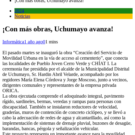
¡Con más obras, Uchumayo avanza!
2024
Noticias
¡Con más obras, Uchumayo avanza!
Informática
1 año ago
0
1 mins
El pasado martes se inauguró la obra “Creación del Servicio de
Movilidad Urbana en la vía de acceso al cementerio”, que conecta
las localidades de Pueblo Joven Cerro Verde y CHÍAT I. La
ceremonia fue presidida por el alcalde de la Municipalidad Distrital
de Uchumayo, Sr. Hardin Abril Velarde, acompañado por los
regidores María Elena Córdova y Jorge Moscoso, junto a vecinos,
dirigentes comunales y representantes de la empresa privada
ORICA.
La obra ejecutada comprende el adoquinado integral, pavimento
rígido, sardineles, bermas, veredas y rampas para personas con
discapacidad. También se instalaron reductores de velocidad,
graderías, muros de contención de concreto ciclópeo, y se llevó a
cabo la adecuación de redes de agua y alcantarillado, así como la
implementación de sistemas de drenaje pluvial, buzones de desagüe,
barandas, bancas, pérgola y señalización vehicular.
Este proyecto representa un importante avance para la movilidad