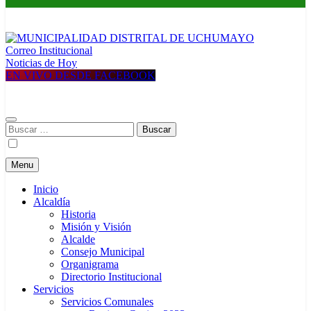
Correo Institucional
MUNICIPALIDAD DISTRITAL DE UCHUMAYO
Construyendo una nueva Historia
Noticias de Hoy
EN VIVO DESDE FACEBOOK
Buscar:
Menu
Inicio
Alcaldía
Historia
Misión y Visión
Alcalde
Consejo Municipal
Organigrama
Directorio Institucional
Servicios
Servicios Comunales