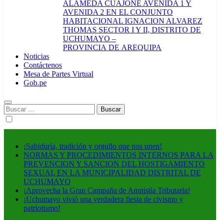
ALAMEDA CUAJONE AVENIDA 1 Y
AVENIDA 2 EN EL CONJUNTO
HABITACIONAL IGNACION ALVAREZ
THOMAS SECTOR I Y II, DISTRITO DE
UCHUMAYO –
PROVINCIA DE AREQUIPA
Noticias
Contáctenos
Mesa de Partes Virtual
Gob.pe
Buscar:
¡Sabiduría, tradición y orgullo que nos unen!
NORMAS Y PROCEDIMIENTOS INTERNOS PARA LA
PREVENCION Y SANCION DEL HOSTIGAMIENTO
SEXUAL EN LA MUNICIPALIDAD DISTRITAL DE
UCHUMAYO
¡Aprovecha la Gran Campaña de Amnistía Tributaria!
¡Uchumayo vivió una verdadera fiesta de civismo y
patriotismo!