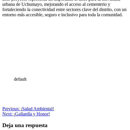
urbana de Uchumayo, mejorando el acceso al cementerio y
fortaleciendo la conectividad entre sectores clave del distrito, con un
entorno más accesible, seguro e inclusivo para toda la comunidad.
default
Navegación
Previous:
¡Salud Ambiental!
Next:
¡Gallardía y Honor!
de
entradas
Deja una respuesta