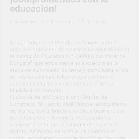
fiesta de civismo
UCHUMAYO
3 Semanas Ago
educación!
y patriotismo!
¡Desfile Cívico
Escolar y Militar
en Uchumayo!
0
Informática
10 Meses Ago
1 Mins
3 Semanas Ago
¡Embanderamiento
general en
Uchumayo!
De acuerdo con el Plan de Contingencia de la
3 Semanas Ago
obra “Mejoramiento de los servicios educativos en
TALLER DE
la Institución Educativa N.° 40091 Alma Mater de
HABILIDADES
BLANDAS PARA
Congata”, que actualmente se encuentra en la
4 Semanas Ago
EL ÉXITO
etapa de movimiento de tierra y demolición, el día
¡Nueva
LABORAL:
de hoy los alumnos retornaron a sus labores
oportunidad
PENSAMIENTO
laboral para los
académicas en las instalaciones del Estadio
4 Semanas Ago
CRÍTICO Y
vecinos de
Municipal de Congata.
Vivamos con
SOLUCIÓN DE
Uchumayo!
El alcalde de la Municipalidad Distrital de
orgullo nuestras
PROBLEMAS
Fiestas Patrias!
Uchumayo, Sr. Hardin Abril Velarde, acompañado
4 Semanas Ago
de sus regidores, brindó una cálida bienvenida a
¡El talento brilló
los estudiantes y docentes, destacando su
en el escenario
del Festival del
compromiso con la educación y el progreso del
1 Mes Ago
Chimbango!
distrito. Asimismo, exhortó a los maestros a
continuar trabajando con dedicación en favor de