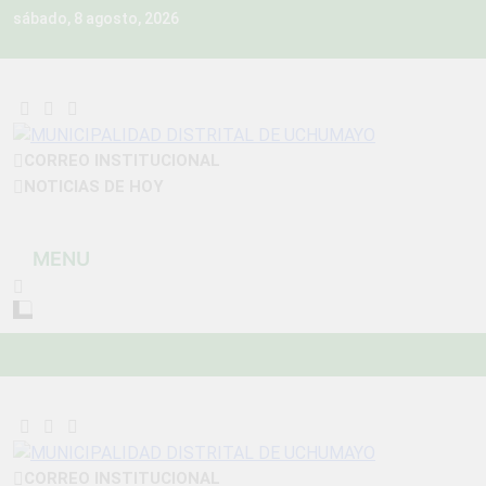
Skip
sábado, 8 agosto, 2026
to
content
MUNICIPALIDAD
CORREO INSTITUCIONAL
Construyendo Una Nueva Historia
NOTICIAS DE HOY
DISTRITAL DE
UCHUMAYO
MENU
CORREO INSTITUCIONAL