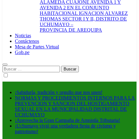
ALAMEDA CUAJONE AVENIDA 1 Y
AVENIDA 2 EN EL CONJUNTO
HABITACIONAL IGNACION ALVAREZ
THOMAS SECTOR I Y II, DISTRITO DE
UCHUMAYO –
PROVINCIA DE AREQUIPA
Noticias
Contáctenos
Mesa de Partes Virtual
Gob.pe
Buscar:
¡Sabiduría, tradición y orgullo que nos unen!
NORMAS Y PROCEDIMIENTOS INTERNOS PARA LA
PREVENCION Y SANCION DEL HOSTIGAMIENTO
SEXUAL EN LA MUNICIPALIDAD DISTRITAL DE
UCHUMAYO
¡Aprovecha la Gran Campaña de Amnistía Tributaria!
¡Uchumayo vivió una verdadera fiesta de civismo y
patriotismo!