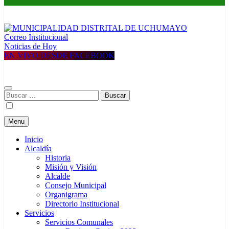
Correo Institucional
MUNICIPALIDAD DISTRITAL DE UCHUMAYO
Construyendo una nueva Historia
Noticias de Hoy
EN VIVO DESDE FACEBOOK
Buscar:
Menu
Inicio
Alcaldía
Historia
Misión y Visión
Alcalde
Consejo Municipal
Organigrama
Directorio Institucional
Servicios
Servicios Comunales