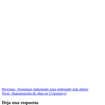
Navegación
Previous:
¡Seguimos trabajando para entregarte más obras!
Next:
¡Inauguración de obra en Uchumayo!
de
entradas
Deja una respuesta