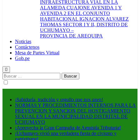
INFRAESTRUCTURA VIAL EN LA
ALAMEDA CUAJONE AVENIDA 1 Y
AVENIDA 2 EN EL CONJUNTO
HABITACIONAL IGNACION ALVAREZ
THOMAS SECTOR I Y II, DISTRITO DE
UCHUMAYO –
PROVINCIA DE AREQUIPA
Noticias
Contáctenos
Mesa de Partes Virtual
Gob.pe
Buscar:
¡Sabiduría, tradición y orgullo que nos unen!
NORMAS Y PROCEDIMIENTOS INTERNOS PARA LA
PREVENCION Y SANCION DEL HOSTIGAMIENTO
SEXUAL EN LA MUNICIPALIDAD DISTRITAL DE
UCHUMAYO
¡Aprovecha la Gran Campaña de Amnistía Tributaria!
¡Uchumayo vivió una verdadera fiesta de civismo y
patriotismo!