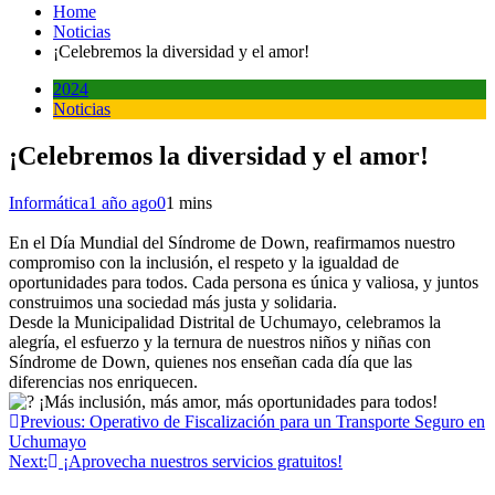
Home
Noticias
¡Celebremos la diversidad y el amor!
2024
Noticias
¡Celebremos la diversidad y el amor!
Informática
1 año ago
0
1 mins
En el Día Mundial del Síndrome de Down, reafirmamos nuestro
compromiso con la inclusión, el respeto y la igualdad de
oportunidades para todos. Cada persona es única y valiosa, y juntos
construimos una sociedad más justa y solidaria.
Desde la Municipalidad Distrital de Uchumayo, celebramos la
alegría, el esfuerzo y la ternura de nuestros niños y niñas con
Síndrome de Down, quienes nos enseñan cada día que las
diferencias nos enriquecen.
¡Más inclusión, más amor, más oportunidades para todos!
Navegación
Previous:
Operativo de Fiscalización para un Transporte Seguro en
Uchumayo
de
Next:
¡Aprovecha nuestros servicios gratuitos!
entradas