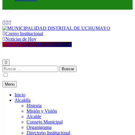
Correo Institucional
MUNICIPALIDAD DISTRITAL DE UCHUMAYO
Construyendo una nueva Historia
Noticias de Hoy
EN VIVO DESDE FACEBOOK
Buscar:
Menu
Inicio
Alcaldía
Historia
Misión y Visión
Alcalde
Consejo Municipal
Organigrama
Directorio Institucional