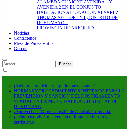
ALAMEDA CUAJONE AVENIDA 1 Y
AVENIDA 2 EN EL CONJUNTO
HABITACIONAL IGNACION ALVAREZ
THOMAS SECTOR I Y II, DISTRITO DE
UCHUMAYO –
PROVINCIA DE AREQUIPA
Noticias
Contáctenos
Mesa de Partes Virtual
Gob.pe
Buscar:
¡Sabiduría, tradición y orgullo que nos unen!
NORMAS Y PROCEDIMIENTOS INTERNOS PARA LA
PREVENCION Y SANCION DEL HOSTIGAMIENTO
SEXUAL EN LA MUNICIPALIDAD DISTRITAL DE
UCHUMAYO
¡Aprovecha la Gran Campaña de Amnistía Tributaria!
¡Uchumayo vivió una verdadera fiesta de civismo y
patriotismo!