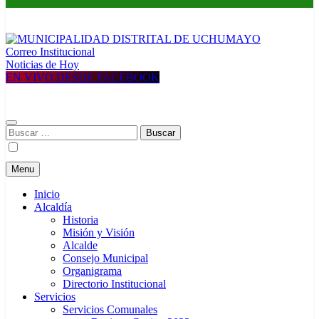
Correo Institucional
MUNICIPALIDAD DISTRITAL DE UCHUMAYO
Construyendo una nueva Historia
Noticias de Hoy
EN VIVO DESDE FACEBOOK
Buscar:
Menu
Inicio
Alcaldía
Historia
Misión y Visión
Alcalde
Consejo Municipal
Organigrama
Directorio Institucional
Servicios
Servicios Comunales