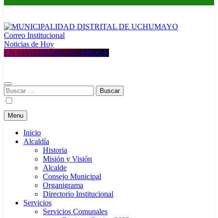
Correo Institucional
MUNICIPALIDAD DISTRITAL DE UCHUMAYO
Construyendo una nueva Historia
Noticias de Hoy
EN VIVO DESDE FACEBOOK
Buscar:
Menu
Inicio
Alcaldía
Historia
Misión y Visión
Alcalde
Consejo Municipal
Organigrama
Directorio Institucional
Servicios
Servicios Comunales