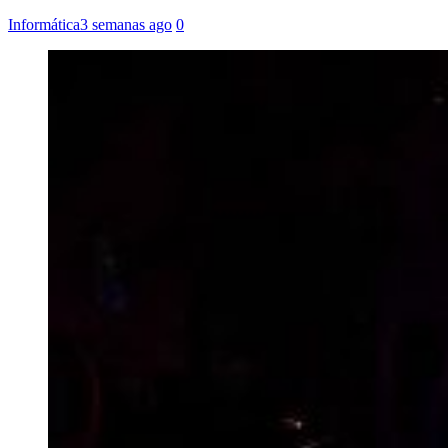
Informática
3 semanas ago
0