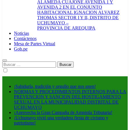
ALAMEDA CUAJONE AVENIDA 1 Y
AVENIDA 2 EN EL CONJUNTO
HABITACIONAL IGNACION ALVAREZ
THOMAS SECTOR I Y II, DISTRITO DE
UCHUMAYO –
PROVINCIA DE AREQUIPA
Noticias
Contáctenos
Mesa de Partes Virtual
Gob.pe
Buscar:
¡Sabiduría, tradición y orgullo que nos unen!
NORMAS Y PROCEDIMIENTOS INTERNOS PARA LA
PREVENCION Y SANCION DEL HOSTIGAMIENTO
SEXUAL EN LA MUNICIPALIDAD DISTRITAL DE
UCHUMAYO
¡Aprovecha la Gran Campaña de Amnistía Tributaria!
¡Uchumayo vivió una verdadera fiesta de civismo y
patriotismo!