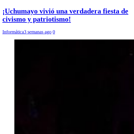
¡Uchumayo vivió una verdadera fiesta de
civismo y patriotismo!
Informática
3 semanas ago
0