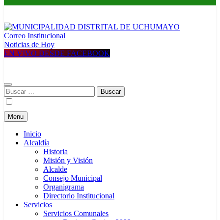
Correo Institucional
MUNICIPALIDAD DISTRITAL DE UCHUMAYO
Construyendo una nueva Historia
Noticias de Hoy
EN VIVO DESDE FACEBOOK
Buscar:
Menu
Inicio
Alcaldía
Historia
Misión y Visión
Alcalde
Consejo Municipal
Organigrama
Directorio Institucional
Servicios
Servicios Comunales