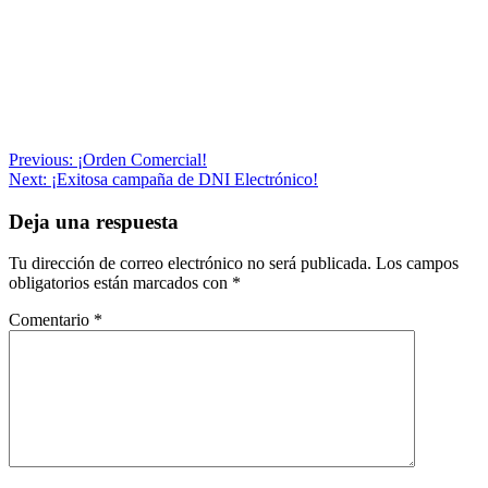
Navegación
Previous:
¡Orden Comercial!
Next:
¡Exitosa campaña de DNI Electrónico!
de
entradas
Deja una respuesta
Tu dirección de correo electrónico no será publicada.
Los campos
obligatorios están marcados con
*
Comentario
*