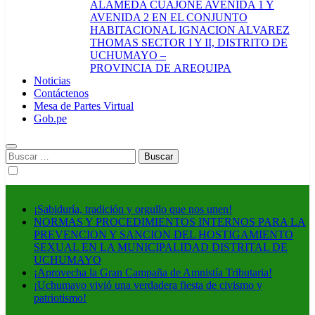
ALAMEDA CUAJONE AVENIDA 1 Y
AVENIDA 2 EN EL CONJUNTO
HABITACIONAL IGNACION ALVAREZ
THOMAS SECTOR I Y II, DISTRITO DE
UCHUMAYO –
PROVINCIA DE AREQUIPA
Noticias
Contáctenos
Mesa de Partes Virtual
Gob.pe
Buscar:
¡Sabiduría, tradición y orgullo que nos unen!
NORMAS Y PROCEDIMIENTOS INTERNOS PARA LA
PREVENCION Y SANCION DEL HOSTIGAMIENTO
SEXUAL EN LA MUNICIPALIDAD DISTRITAL DE
UCHUMAYO
¡Aprovecha la Gran Campaña de Amnistía Tributaria!
¡Uchumayo vivió una verdadera fiesta de civismo y
patriotismo!