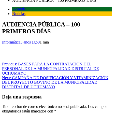
AUDIENCIA PÚBLICA – 100 PRIMEROS DÍAS
Alcaldía
Noticias
AUDIENCIA PÚBLICA – 100
PRIMEROS DÍAS
Informática
3 años ago
0
1 min
Navegación
Previous:
BASES PARA LA CONTRATACION DEL
PERSONAL DE LA MUNICIPALIDAD DISTRITAL DE
de
UCHUMAYO
entradas
Next:
CAMPAÑA DE DOSIFICACIÓN Y VITAMINIZACIÓN
DEL PROYECTO BOVINO DE LA MUNICIPALIDAD
DISTRITAL DE UCHUMAYO
Deja una respuesta
Tu dirección de correo electrónico no será publicada.
Los campos
obligatorios están marcados con
*