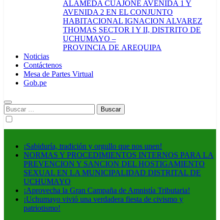
ALAMEDA CUAJONE AVENIDA 1 Y
AVENIDA 2 EN EL CONJUNTO
HABITACIONAL IGNACION ALVAREZ
THOMAS SECTOR I Y II, DISTRITO DE
UCHUMAYO –
PROVINCIA DE AREQUIPA
Noticias
Contáctenos
Mesa de Partes Virtual
Gob.pe
Buscar:
¡Sabiduría, tradición y orgullo que nos unen!
NORMAS Y PROCEDIMIENTOS INTERNOS PARA LA
PREVENCION Y SANCION DEL HOSTIGAMIENTO
SEXUAL EN LA MUNICIPALIDAD DISTRITAL DE
UCHUMAYO
¡Aprovecha la Gran Campaña de Amnistía Tributaria!
¡Uchumayo vivió una verdadera fiesta de civismo y
patriotismo!