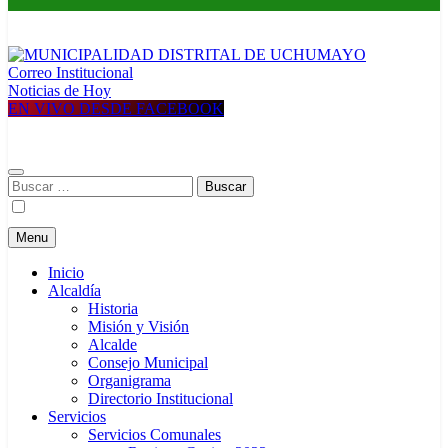
Correo Institucional
MUNICIPALIDAD DISTRITAL DE UCHUMAYO
Construyendo una nueva Historia
Noticias de Hoy
EN VIVO DESDE FACEBOOK
Buscar:
Menu
Inicio
Alcaldía
Historia
Misión y Visión
Alcalde
Consejo Municipal
Organigrama
Directorio Institucional
Servicios
Servicios Comunales