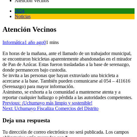
Atención Vecinos
2024
Noticias
Atención Vecinos
Informática
1 año ago
0
1 mins
En horas de la mañana, ante el llamado de un trabajador municipal,
se encontraron bicicletas aparentemente abandonadas en el mirador
de Pan de Azúcar. Estas fueron trasladadas a la base de serenazgo,
donde permanecen bajo custodia.
Se invita a las personas que hayan extraviado una bicicleta a
acercarse a la base. También pueden comunicarse al 054 – 411616
(Serenazgo) para mayor información.
Asimismo, se exhorta a la comunidad a mantenerse atenta y a
reportar cualquier hallazgo o pérdida a las autoridades competentes.
Navegación
Previous:
¡Uchumayo más limpio y sostenible!
Next:
Uchumayo Fiscaliza Comercios del Distrito
de
entradas
Deja una respuesta
Tu dirección de correo electrónico no será publicada.
Los campos