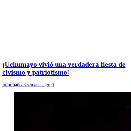
¡Uchumayo vivió una verdadera fiesta de
civismo y patriotismo!
Informática
3 semanas ago
0