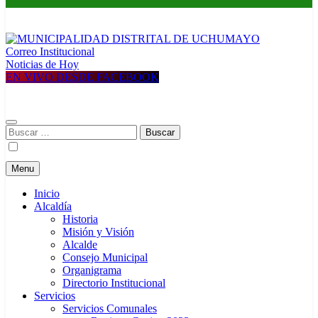
Correo Institucional
MUNICIPALIDAD DISTRITAL DE UCHUMAYO
Construyendo una nueva Historia
Noticias de Hoy
EN VIVO DESDE FACEBOOK
Buscar:
Menu
Inicio
Alcaldía
Historia
Misión y Visión
Alcalde
Consejo Municipal
Organigrama
Directorio Institucional
Servicios
Servicios Comunales