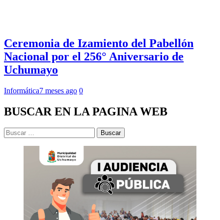
Ceremonia de Izamiento del Pabellón
Nacional por el 256° Aniversario de
Uchumayo
Informática
7 meses ago
0
BUSCAR EN LA PAGINA WEB
Buscar: