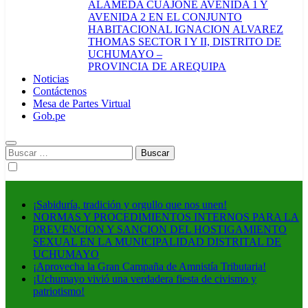
ALAMEDA CUAJONE AVENIDA 1 Y
AVENIDA 2 EN EL CONJUNTO
HABITACIONAL IGNACION ALVAREZ
THOMAS SECTOR I Y II, DISTRITO DE
UCHUMAYO –
PROVINCIA DE AREQUIPA
Noticias
Contáctenos
Mesa de Partes Virtual
Gob.pe
Buscar:
¡Sabiduría, tradición y orgullo que nos unen!
NORMAS Y PROCEDIMIENTOS INTERNOS PARA LA
PREVENCION Y SANCION DEL HOSTIGAMIENTO
SEXUAL EN LA MUNICIPALIDAD DISTRITAL DE
UCHUMAYO
¡Aprovecha la Gran Campaña de Amnistía Tributaria!
¡Uchumayo vivió una verdadera fiesta de civismo y
patriotismo!