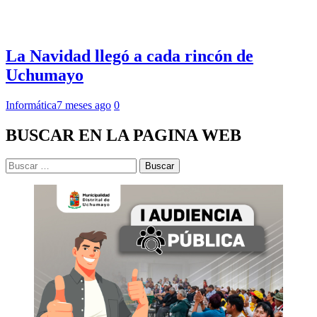
La Navidad llegó a cada rincón de
Uchumayo
Informática
7 meses ago
0
BUSCAR EN LA PAGINA WEB
Buscar: