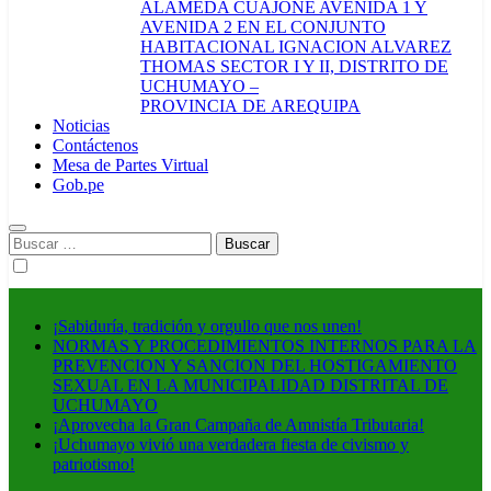
ALAMEDA CUAJONE AVENIDA 1 Y
AVENIDA 2 EN EL CONJUNTO
HABITACIONAL IGNACION ALVAREZ
THOMAS SECTOR I Y II, DISTRITO DE
UCHUMAYO –
PROVINCIA DE AREQUIPA
Noticias
Contáctenos
Mesa de Partes Virtual
Gob.pe
Buscar:
¡Sabiduría, tradición y orgullo que nos unen!
NORMAS Y PROCEDIMIENTOS INTERNOS PARA LA
PREVENCION Y SANCION DEL HOSTIGAMIENTO
SEXUAL EN LA MUNICIPALIDAD DISTRITAL DE
UCHUMAYO
¡Aprovecha la Gran Campaña de Amnistía Tributaria!
¡Uchumayo vivió una verdadera fiesta de civismo y
patriotismo!