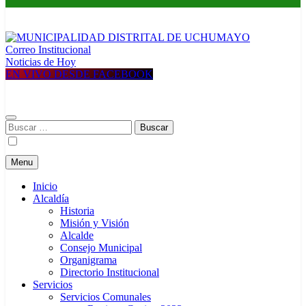
Correo Institucional
MUNICIPALIDAD DISTRITAL DE UCHUMAYO
Construyendo una nueva Historia
Noticias de Hoy
EN VIVO DESDE FACEBOOK
Buscar:
Menu
Inicio
Alcaldía
Historia
Misión y Visión
Alcalde
Consejo Municipal
Organigrama
Directorio Institucional
Servicios
Servicios Comunales