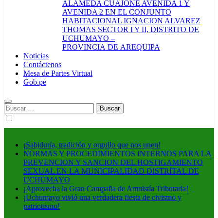
ALAMEDA CUAJONE AVENIDA 1 Y
AVENIDA 2 EN EL CONJUNTO
HABITACIONAL IGNACION ALVAREZ
THOMAS SECTOR I Y II, DISTRITO DE
UCHUMAYO –
PROVINCIA DE AREQUIPA
Noticias
Contáctenos
Mesa de Partes Virtual
Gob.pe
Buscar:
¡Sabiduría, tradición y orgullo que nos unen!
NORMAS Y PROCEDIMIENTOS INTERNOS PARA LA
PREVENCION Y SANCION DEL HOSTIGAMIENTO
SEXUAL EN LA MUNICIPALIDAD DISTRITAL DE
UCHUMAYO
¡Aprovecha la Gran Campaña de Amnistía Tributaria!
¡Uchumayo vivió una verdadera fiesta de civismo y
patriotismo!