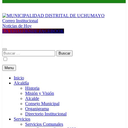
Correo Institucional
MUNICIPALIDAD DISTRITAL DE UCHUMAYO
Construyendo una nueva Historia
Noticias de Hoy
EN VIVO DESDE FACEBOOK
Buscar:
Menu
Inicio
Alcaldía
Historia
Misión y Visión
Alcalde
Consejo Municipal
Organigrama
Directorio Institucional
Servicios
Servicios Comunales