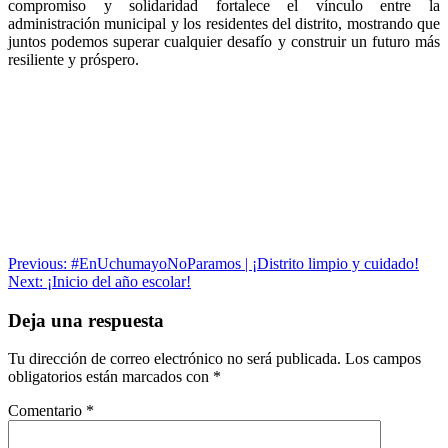
compromiso y solidaridad fortalece el vínculo entre la
administración municipal y los residentes del distrito, mostrando que
juntos podemos superar cualquier desafío y construir un futuro más
resiliente y próspero.
Navegación
Previous:
#EnUchumayoNoParamos | ¡Distrito limpio y cuidado!
Next:
¡Inicio del año escolar!
de
entradas
Deja una respuesta
Tu dirección de correo electrónico no será publicada.
Los campos
obligatorios están marcados con
*
Comentario
*